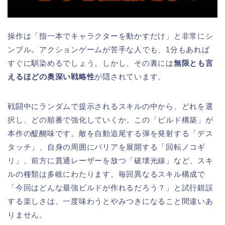
操作は「指一本でキャラクターを動かすだけ」と非常にシ
ンプル。アクションゲームが苦手な人でも、1分もあれば
すぐに馴染めるでしょう。しかし、その裏には
無限とも言
えるほどの奥深い戦略性
が隠されています。
戦闘中にランダムで提示されるスキルの中から、どれを選
択し、どの順番で強化していくか。この「ビルド構築」が
本作の醍醐味です。敵を自動追尾する弾を発射する「デス
タッチ」、自身の周囲にバリアを展開する「回転ノコギ
リ」、前方に貫通レーザーを放つ「破壊光線」など、スキ
ルの種類は多岐にわたります。毎回異なるスキル構成で
「今回はどんな最強ビルドが作れるだろう？」と試行錯誤
する楽しさは、一度味わうとやみつきになること間違いあ
りません。