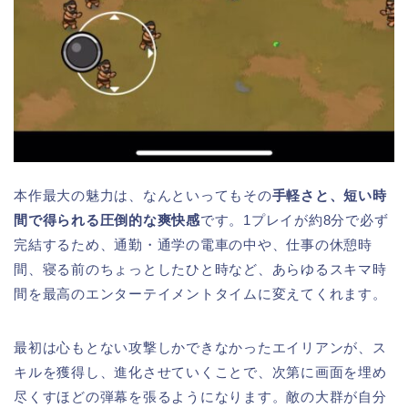
本作最大の魅力は、なんといってもその
手軽さと、短い時
間で得られる圧倒的な爽快感
です。1プレイが約8分で必ず
完結するため、通勤・通学の電車の中や、仕事の休憩時
間、寝る前のちょっとしたひと時など、あらゆるスキマ時
間を最高のエンターテイメントタイムに変えてくれます。
最初は心もとない攻撃しかできなかったエイリアンが、ス
キルを獲得し、進化させていくことで、次第に画面を埋め
尽くすほどの弾幕を張るようになります。敵の大群が自分