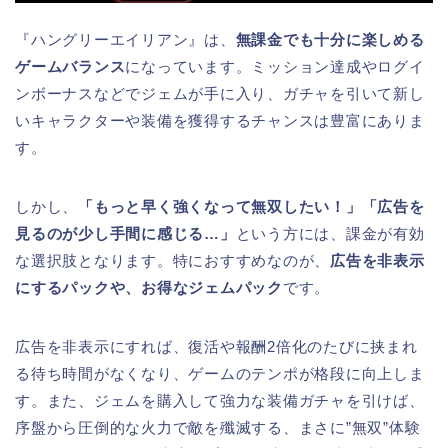
『ハングリーエイリアン』は、
無課金でも十分に楽しめる
ゲームバランス
になっています。ミッション達成やログイ
ンボーナスなどでジェムが手に入り、ガチャを引いて新し
いキャラクターや装備を獲得するチャンスは豊富にありま
す。
しかし、
「もっと早く強くなって無双したい！」「広告を
見るのが少し手間に感じる…」
という方には、課金が有効
な選択肢となります。特におすすめなのが、
広告を非表示
にするパックや、お得なジェムパック
です。
広告を非表示にすれば、復活や報酬2倍化のたびに挟まれ
る待ち時間がなくなり、ゲームのテンポが格段に向上しま
す。また、ジェムを購入して強力な装備ガチャを引けば、
序盤から圧倒的な火力で敵を殲滅する、まさに”無双”体験