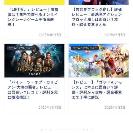
『LIFTる。』レビュー｜攻略
【異世界ブロック崩し】評価
法は？無料で遊べるオンライ
レビュー！新感覚アクション
ンクレーンゲームを徹底解
ブロック崩しは面白い？攻
説！
略・課金要素まとめ
2025年10月3日
2025年5月3日
ゲームアプリレビュー
ゲームアプリレビュー
『パイレーツ・オブ・カリビ
【レビュー】『ゴッド＆デモ
アン 大海の覇者』レビュー｜
ンズ』は本当に面白い？評
は面白い？口コミ・評判を元
価・評判から攻略・課金要素
に徹底検証！
まで丁寧に解説
2025年6月13日
2025年5月3日