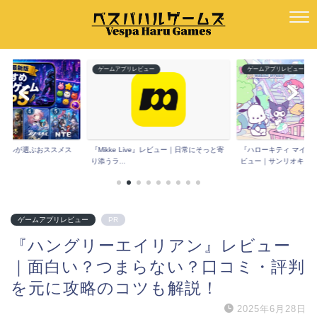
ー
ゲームアプリレビュー
ゲームアプリレビュー
e』レビュー｜日常にそっと寄
『ハローキティ マイドリームストア』レ
『Spoon(スプーン)
ビュー｜サンリオキ...
コミは？声だ...
ゲームアプリレビュー
PR
『ハングリーエイリアン』レビュー
｜面白い？つまらない？口コミ・評判
を元に攻略のコツも解説！
2025年6月28日