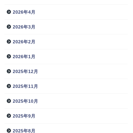
2026年4月
2026年3月
2026年2月
2026年1月
2025年12月
2025年11月
2025年10月
2025年9月
2025年8月