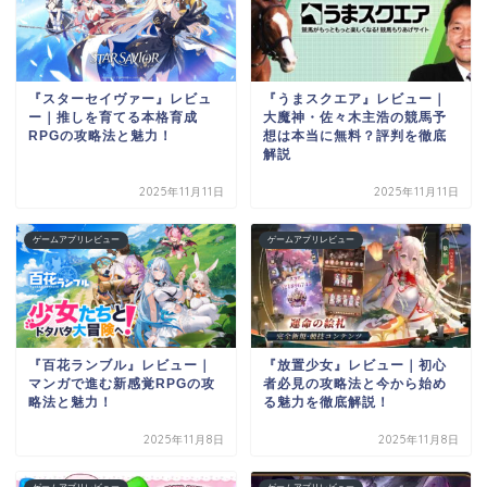
『スターセイヴァー』レビュ
『うまスクエア』レビュー｜
ー｜推しを育てる本格育成
大魔神・佐々木主浩の競馬予
RPGの攻略法と魅力！
想は本当に無料？評判を徹底
解説
2025年11月11日
2025年11月11日
ゲームアプリレビュー
ゲームアプリレビュー
『百花ランブル』レビュー｜
『放置少女』レビュー｜初心
マンガで進む新感覚RPGの攻
者必見の攻略法と今から始め
略法と魅力！
る魅力を徹底解説！
2025年11月8日
2025年11月8日