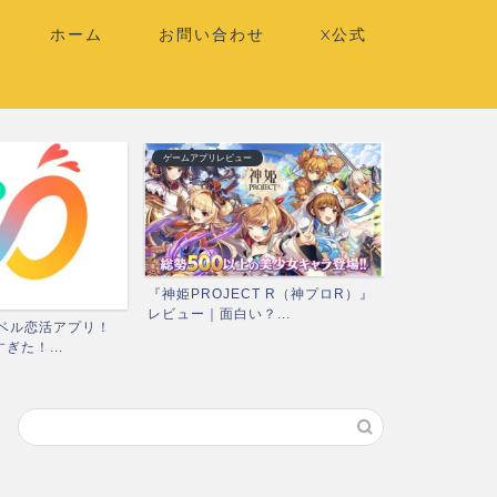
ホーム
お問い合わせ
X公式
ゲームアプリレビュー
ゲームアプリレビ
『神姫PROJECT R（神プロR）』
『ハーレムオ
レビュー｜面白い？...
ュー｜面白い？
レベル恋活アプリ！
ぎた！...