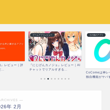
ゲームアプリレビュー
その他のアプリ
ン)』レビュー｜評
『にじげんカノジョ』レビュー｜AI
..
チャットでリアルすぎる...
CoComeは神
独自機能がヤバす
ARCHIVES ―
026年 2月