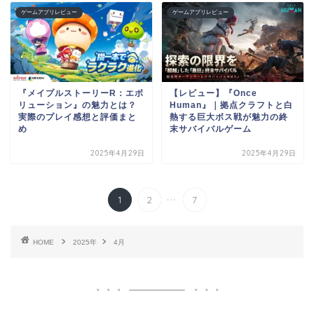
ゲームアプリレビュー
ゲームアプリレビュー
『メイプルストーリーR：エボ
【レビュー】『Once
リューション』の魅力とは？
Human』｜拠点クラフトと白
実際のプレイ感想と評価まと
熱する巨大ボス戦が魅力の終
め
末サバイバルゲーム
2025年4月29日
2025年4月29日
...
1
2
7
HOME
2025年
4月