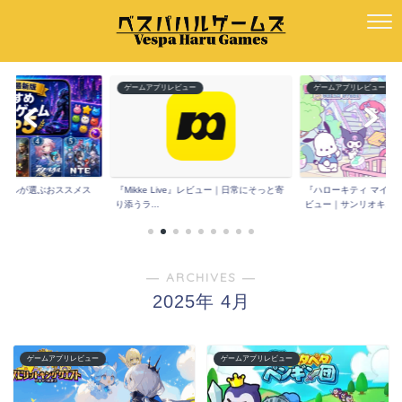
ー
ゲームアプリレビュー
ゲームアプリレビュー
版】ハルが選ぶおススメス
『Mikke Live』レビュー｜日常にそっと寄
『ハローキティ マイド
.
り添うラ...
ビュー｜サンリオキ...
― ARCHIVES ―
2025年 4月
ゲームアプリレビュー
ゲームアプリレビュー