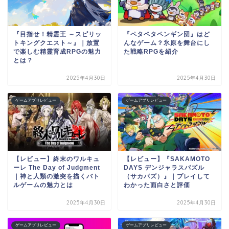
『目指せ！精霊王 ～スピリッ
『ペタペタペンギン団』はど
トキングクエスト～』｜放置
んなゲーム？氷原を舞台にし
で楽しむ精霊育成RPGの魅力
た戦略RPGを紹介
とは？
2025年4月30日
2025年4月30日
ゲームアプリレビュー
ゲームアプリレビュー
【レビュー】終末のワルキュ
【レビュー】『SAKAMOTO
ーレ The Day of Judgment
DAYS デンジャラスパズル
｜神と人類の激突を描くバト
（サカパズ）』｜プレイして
ルゲームの魅力とは
わかった面白さと評価
2025年4月30日
2025年4月30日
ゲームアプリレビュー
ゲームアプリレビュー