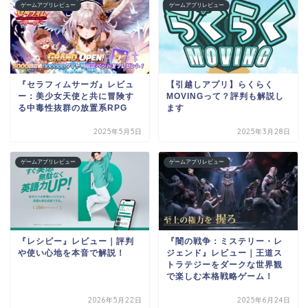
ゲームアプリレビュー
ゲームアプリレビュー
『セラフィムサーガ』レビュ
【引越しアプリ】らくらく
ー：美少女天使と共に冒険す
MOVINGって？評判も解説し
る中毒性抜群の放置系RPG
ます
2025年5月5日
2025年3月28日
ゲームアプリレビュー
ゲームアプリレビュー
『レシピー』レビュー｜評判
『闇の戦争：ミステリー・レ
や使い心地を本音で解説！
ジェンド』レビュー｜王道ス
トラテジーをダークな世界観
で楽しむ本格戦略ゲーム！
2026年5月22日
2025年6月24日