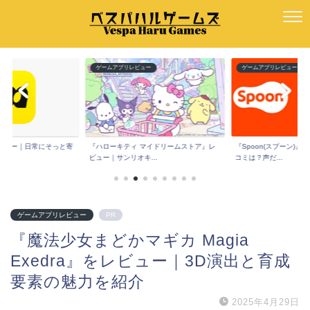
ー
ゲームアプリレビュー
ゲームアプリレビュー
e』レビュー｜日常にそっと寄
『ハローキティ マイドリームストア』レ
『Spoon(スプーン)
ビュー｜サンリオキ...
コミは？声だ...
ゲームアプリレビュー
PR
『魔法少女まどかマギカ Magia
Exedra』をレビュー｜3D演出と育成
要素の魅力を紹介
2025年4月29日