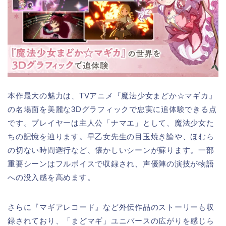
本作最大の魅力は、TVアニメ『魔法少女まどか☆マギカ』
の名場面を美麗な3Dグラフィックで忠実に追体験できる点
です。プレイヤーは主人公「ナマエ」として、魔法少女た
ちの記憶を辿ります。早乙女先生の目玉焼き論や、ほむら
の切ない時間遡行など、懐かしいシーンが蘇ります。一部
重要シーンはフルボイスで収録され、声優陣の演技が物語
への没入感を高めます。
さらに『マギアレコード』など外伝作品のストーリーも収
録されており、「まどマギ」ユニバースの広がりを感じら