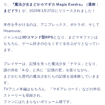
リ、
『魔法少女まどか☆マギカ Magia Exedra』（通称：
まどドラ）
が、2025年3月27日にリリースされました！
本作を手がけるのは、アニプレックス、ポケラボ、そして
f4samurai。
ジャンルは
3Dコマンド型RPG
となり、まどマギファンは
もちろん、ゲーム好きの心もくすぐる仕上がりとなってい
ます。
プレイヤーは、記憶を失った魔法少女「ナマエ」となり、
謎の存在「A-Q」と共に「記憶の窓」を巡りながら、
まどかたち歴代の魔法少女たちの記憶を追体験していきま
す。
TVアニメ本編はもちろん、『マギアレコード』などの外伝
ストーリーも収録され、
ファンにはたまらないボリューム感です。