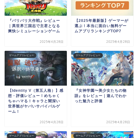
『バリバリ大作戦』レビュー
【2025年最新版】ゲーマーが
｜異世界三国志で主君となる
選ぶ！本当に面白い無料ゲー
爽快シミュレーションゲーム
ムアプリランキングTOP7
2025年4月28日
2025年4月28日
ゲームアプリレビュー
ゲームアプリレビュー
【Identity V（第五人格）】感
『女神学園〜美少女たちの物
想・評価レビュー！めちゃく
語』をレビュー｜遊んでわか
ちゃハマる！キャラと闇深い
った魅力と評価
世界観がヤバいサバイバルゲ
ーム！
2025年4月28日
2025年4月28日
ゲームアプリレビュー
ゲームアプリレビュー