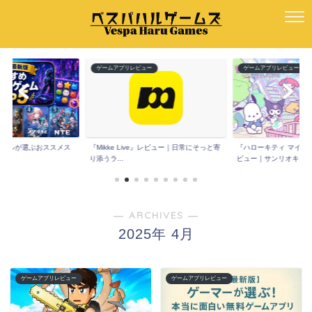
ー
ゲームアプリレビュー
ゲームアプリレビュー
版】ハルが選ぶおススメス
『Mikke Live』レビュー｜日常にそっと寄
『ハローキティ マイド
.
り添うラ...
ビュー｜サンリオキ...
― ARCHIVES ―
2025年 4月
ゲームアプリレビュー
ゲームアプリレビュー