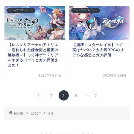
ゲームアプリレビュー
ゲームアプリレビュー
【レスレリアーナのアトリエ
【崩壊：スターレイル】って
～忘れられた錬金術と極夜の
実はヤバい？大人気RPGのリ
解放者～】って神ゲー？リア
アルな感想とガチ評価！
ルすぎる口コミとガチ評価ま
とめ！
2025年4月24日
2025年4月24日
...
1
2
3
4
7
HOME
2025年
4月