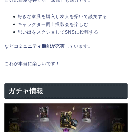
自分の部屋を持てる
「
居館
」
も魅力です。
好きな家具を購入し友人を招いて談笑する
キャラクター同士撮影会を楽しむ
思い出をスクショしてSNSに投稿する
など
コミュニティ機能が充実
しています。
これが本当に楽しいです！
ガチャ情報