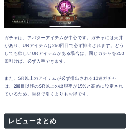
ガチャは、アバターアイテムが中心です。ガチャには天井
があり、URアイテムは250回目で必ず排出されます。どう
しても欲しいURアイテムがある場合は、同じガチャを250
回引けば、必ず入手できます。
また、SR以上のアイテムが必ず排出される10連ガチャ
は、2回目以降のSR以上の出現率が15%と高めに設定され
ているため、単発で引くよりもお得です。
レビューまとめ