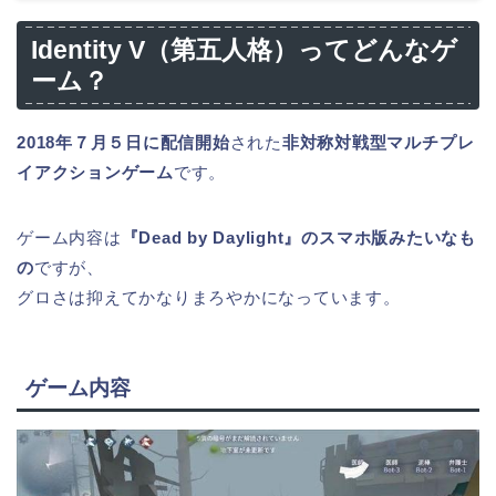
Identity V（第五人格）ってどんなゲ
ーム？
2018年７月５日に配信開始
された
非対称対戦型マルチプレ
イアクションゲーム
です。
ゲーム内容は
『Dead by Daylight』のスマホ版みたいなも
の
ですが、
グロさは抑えてかなりまろやかになっています。
ゲーム内容