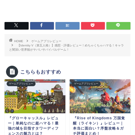
HOME
ゲームアプリレビュー
【Identity V（第五人格）】感想・評価レビュー！めちゃくちゃハマる！キャラ
と闇深い世界観がヤバいサバイバルゲーム！
こちらもおすすめ
ゲームアプリレビュー
ゲームアプリレビュー
『グローキャッスル』レビュ
『Rise of Kingdoms 万国覚
ー｜単純なのに超ハマる！最
醒（ライキン）』レビュー｜
強の城を目指すタワーディフ
本当に面白い？序盤攻略＆ガ
ェンスの魅力とは？
チ評価まとめ！