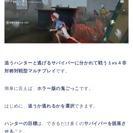
追うハンターと逃げるサバイバーに分かれて戦う１vs４非
対称対戦型マルチプレイ
です。
簡単に言えば、
ホラー版の鬼ごっこ
です。
はじめに、
追うか逃れるかを選択
できます。
ハンターの目標
は、できるだけ多くの
サバイバーを脱落さ
せる
こと。