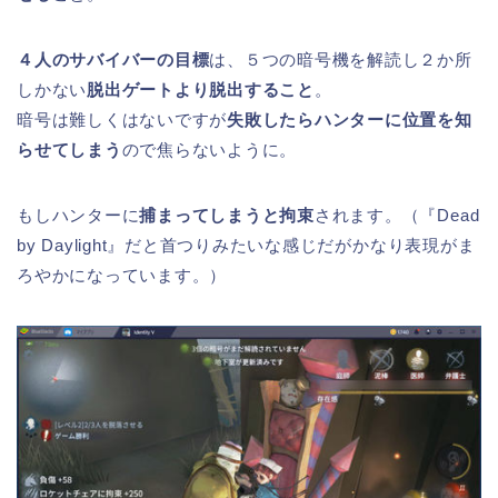
４人のサバイバーの目標
は、５つの暗号機を解読し２か所
しかない
脱出ゲートより脱出すること
。
暗号は難しくはないですが
失敗したらハンターに位置を知
らせてしまう
ので焦らないように。
もしハンターに
捕まってしまうと拘束
されます。（『Dead
by Daylight』だと首つりみたいな感じだがかなり表現がま
ろやかになっています。）