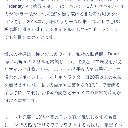
『Identity V（第五人格）』は、ハンター1人とサバイバー4
人が“ホラー版かくれんぼ”を繰り広げる非対称対戦アクシ
ョンです。2018年7月5日のリリース以来、スマホでもPC
級の駆け引きが味わえるタイトルとしてeスポーツシーン
でも注目を集めています。
最大の特徴は「怖いのにカワイイ」独特の世界観。Dead
by Daylightのスリルを踏襲しつつ、過激なゴア表現を抑え
たマイルド仕様だから、ホラーが苦手な人でも手汗だけで
済むのがポイント。しかもキャラクターは20着以上の衣装
を着せ替え可能。推しの画家や曲芸師を“沼る”まで着飾る
楽しさに、気付けば課金の誘惑とチェイスの興奮で時間が
溶けるはずです。
モードも充実。19時開幕のランク戦で腕試しをするも良
し、2vs8の協力狩りでワチャワチャするも良し、限定イベ