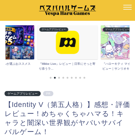
ー
ゲームアプリレビュー
ゲームアプリレビュー
e』レビュー｜日常にそっと寄
『ハローキティ マイドリームストア』レ
『Spoon(スプーン)
ビュー｜サンリオキ...
コミは？声だ...
ゲームアプリレビュー
PR
【Identity V（第五人格）】感想・評価
レビュー！めちゃくちゃハマる！キ
ャラと闇深い世界観がヤバいサバイ
バルゲーム！