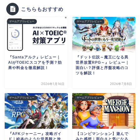
こちらもおすすめ
ゲームアプリレビュー
ゲームアプリレビュー
『Santaアルク』レビュー｜
『ドット伝説～魔王になる異
AIがTOEICスコアを予測？効
世界放置RPG～』レビュー｜
果や料金を徹底解説！
面白い？評価と序盤攻略のコ
ツを解説！
2026年1月16日
2026年7月8日
ゲームアプリレビュー
ゲームアプリレビュー
『AFKジャーニー』攻略ガイ
【コンビマンション】遊んで
ド｜絵本のような世界観と放
みた感想｜面白さと気になる