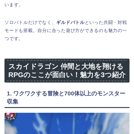
います。
ソロバトルだけでなく、
ギルドバトル
といった共闘・対戦
モードも搭載。自分に合った遊び方ができるのも魅力の一
つです。
スカイドラゴン 仲間と大地を翔ける
RPGのここが面白い！魅力を3つ紹介
1. ワクワクする冒険と700体以上のモンスター
収集