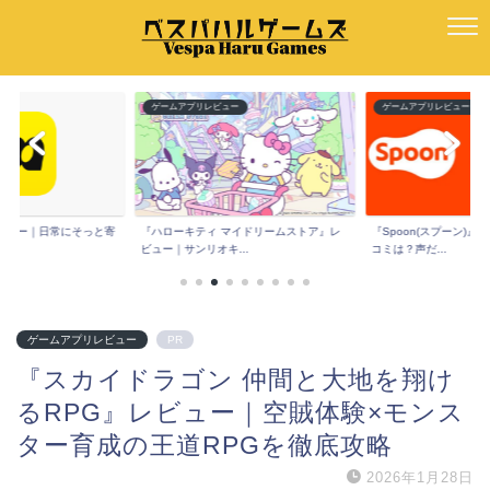
ー
ゲームアプリレビュー
ゲームアプリレビュー
e』レビュー｜日常にそっと寄
『ハローキティ マイドリームストア』レ
『Spoon(スプーン)
ビュー｜サンリオキ...
コミは？声だ...
ゲームアプリレビュー
PR
『スカイドラゴン 仲間と大地を翔け
るRPG』レビュー｜空賊体験×モンス
ター育成の王道RPGを徹底攻略
2026年1月28日