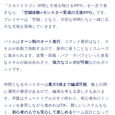
『スカイドラゴン 仲間と大地を翔けるRPG』を一言で表
すなら、
「空賊体験×モンスター育成の王道RPG」
です。
プレイヤーは「空賊」となり、大切な仲間たちと一緒に広
大な大地を冒険していきます。
バトルは
ターン制のオート進行
。コマンド選択はなく、ス
キルが自動で発動するので、操作に迷うことなくスムーズ
に進められます。攻撃・回復・バフ・デバフといった多彩
なスキルが組み合わさり、
強力なコンボが可能
なのもポイ
ントです。
仲間となるモンスターは
最大5体まで編成可能
。敵との間
に属性の優劣があるので、編成を考える楽しさもありま
す。序盤はチュートリアルがすぐ終わり、初心者向けミッ
ションを参照しながら進めればOK。難しいシステムもな
く、
初心者の人でも安心して楽しめる
ゲーム設計になって