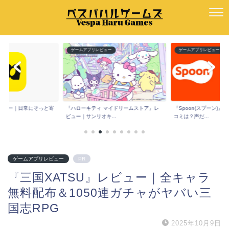
ー
ゲームアプリレビュー
ゲームアプリレビュー
e』レビュー｜日常にそっと寄
『ハローキティ マイドリームストア』レ
『Spoon(スプーン)
ビュー｜サンリオキ...
コミは？声だ...
ゲームアプリレビュー
PR
『三国XATSU』レビュー｜全キャラ
無料配布＆1050連ガチャがヤバい三
国志RPG
2025年10月9日