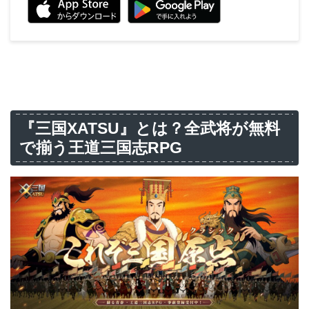
『三国XATSU』とは？全武将が無料
で揃う王道三国志RPG