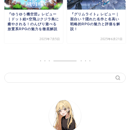
『ゆうゆう機空団』レビュー
『グリムライト』レビュー｜
｜ドット絵×空飛ぶクジラ島に
面白い？隠れた名作と名高い
癒やされる！のんびり遊べる
戦略的RPGの魅力と評価を解
放置系RPGの魅力を徹底解説
説！
2025年7月5日
2025年6月21日