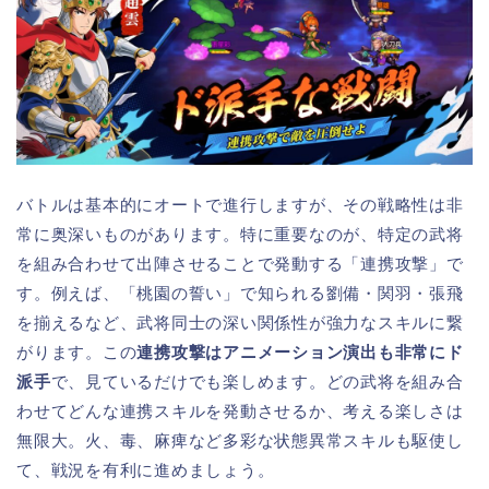
バトルは基本的にオートで進行しますが、その戦略性は非
常に奥深いものがあります。特に重要なのが、特定の武将
を組み合わせて出陣させることで発動する「連携攻撃」で
す。例えば、「桃園の誓い」で知られる劉備・関羽・張飛
を揃えるなど、武将同士の深い関係性が強力なスキルに繋
がります。この
連携攻撃はアニメーション演出も非常にド
派手
で、見ているだけでも楽しめます。どの武将を組み合
わせてどんな連携スキルを発動させるか、考える楽しさは
無限大。火、毒、麻痺など多彩な状態異常スキルも駆使し
て、戦況を有利に進めましょう。