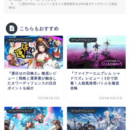
『三国XATSU』レビュー｜全キャラ無料配布＆1050連ガチャがヤバい三国志
RPG
こちらもおすすめ
ゲームアプリレビュー
ゲームアプリレビュー
『運任せの召喚士』徹底レビ
『ファイアーエムブレム シャ
ュー｜戦略と運要素が融合し
ドウズ』レビュー｜3分で決
たタワーディフェンスの注目
着！人狼風推理バトルを徹底
ポイントを紹介
攻略
2025年5月13日
2025年10月12日
ゲームアプリレビュー
ゲームアプリレビュー