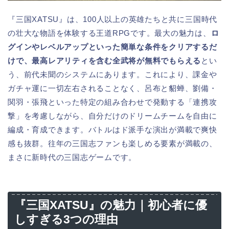
『三国XATSU』は、100人以上の英雄たちと共に三国時代
の壮大な物語を体験する王道RPGです。最大の魅力は、
ロ
グインやレベルアップといった簡単な条件をクリアするだ
けで、最高レアリティを含む全武将が無料でもらえる
とい
う、前代未聞のシステムにあります。これにより、課金や
ガチャ運に一切左右されることなく、呂布と貂蝉、劉備・
関羽・張飛といった特定の組み合わせで発動する「連携攻
撃」を考慮しながら、自分だけのドリームチームを自由に
編成・育成できます。バトルはド派手な演出が満載で爽快
感も抜群。往年の三国志ファンも楽しめる要素が満載の、
まさに新時代の三国志ゲームです。
『三国XATSU』の魅力｜初心者に優
しすぎる3つの理由