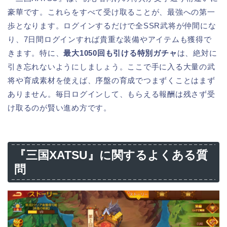
豪華です。これらをすべて受け取ることが、最強への第一
歩となります。ログインするだけで全SSR武将が仲間にな
り、7日間ログインすれば貴重な装備やアイテムも獲得で
きます。特に、
最大1050回も引ける特別ガチャ
は、絶対に
引き忘れないようにしましょう。ここで手に入る大量の武
将や育成素材を使えば、序盤の育成でつまずくことはまず
ありません。毎日ログインして、もらえる報酬は残さず受
け取るのが賢い進め方です。
『三国XATSU』に関するよくある質
問