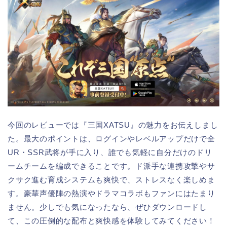
今回のレビューでは『三国XATSU』の魅力をお伝えしまし
た。最大のポイントは、ログインやレベルアップだけで全
UR・SSR武将が手に入り、誰でも気軽に自分だけのドリ
ームチームを編成できることです。ド派手な連携攻撃やサ
クサク進む育成システムも爽快で、ストレスなく楽しめま
す。豪華声優陣の熱演やドラマコラボもファンにはたまり
ません。少しでも気になったなら、ぜひダウンロードし
て、この圧倒的な配布と爽快感を体験してみてください！