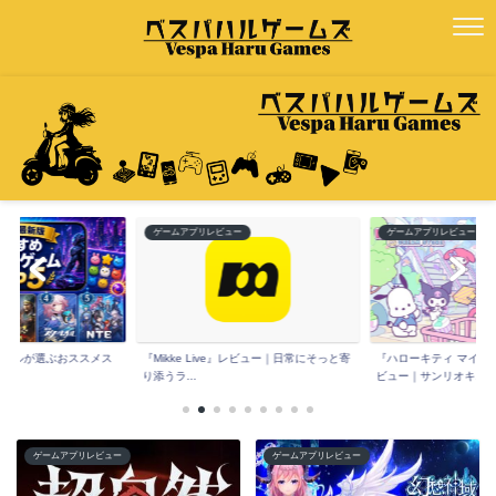
ー
ゲームアプリレビュー
ゲームアプリレビュー
版】ハルが選ぶおススメス
『Mikke Live』レビュー｜日常にそっと寄
『ハローキティ マイド
.
り添うラ...
ビュー｜サンリオキ...
ゲームアプリレビュー
ゲームアプリレビュー