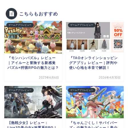
こちらもおすすめ
ゲームアプリレビュー
ゲームアプリレビュー
『モンハンパズル』レビュー
『TAOオンラインショッピン
｜アイルーと冒険する新感覚
グアプリ』レビュー｜評判や
パズル×狩猟RPGの魅力とは？
使い心地を本音で解説！
2025年6月6日
2026年4月30日
ゲームアプリレビュー
ゲームアプリレビュー
【熱戦少女】レビュー：
『ちゃんごくし！サバイバー
Live2D美少女×放置系RPG！
ズ』の魅力をレビュー｜美少