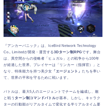
『アンカーパニック』は、IceBird Network Technology
Co., Limitedが開発・運営する
3Dターン制RPG
です。舞台
は、異空間からの侵略者「ヒュガル」との戦争から100年
が経過した世界。プレイヤーは「リンカー（指揮官）」と
なり、特殊能力を持つ美少女
「エージェント」
たちを率い
て、世界の平和を守るために戦います。
バトルは、最大5人のエージェントでチームを編成し、敵
と戦う
ターン制コマンドバトル
が基本。しかし、キャラク
ターの行動順がリアルタイムで変化する半リアルタイム要