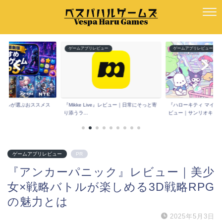
ー
ゲームアプリレビュー
ゲームアプリレビュー
e』レビュー｜日常にそっと寄
『ハローキティ マイドリームストア』レ
『Spoon(スプーン)
ビュー｜サンリオキ...
コミは？声だ...
ゲームアプリレビュー
PR
『アンカーパニック』レビュー｜美少
女×戦略バトルが楽しめる3D戦略RPG
の魅力とは
2025年5月3日