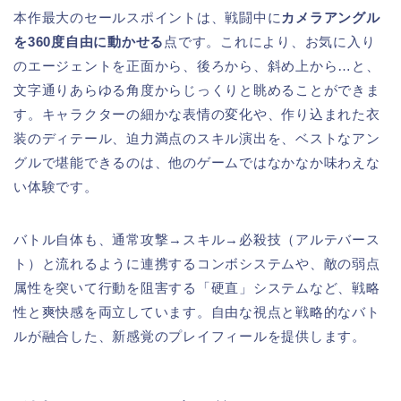
本作最大のセールスポイントは、戦闘中に
カメラアングル
を360度自由に動かせる
点です。これにより、お気に入り
のエージェントを正面から、後ろから、斜め上から…と、
文字通りあらゆる角度からじっくりと眺めることができま
す。キャラクターの細かな表情の変化や、作り込まれた衣
装のディテール、迫力満点のスキル演出を、ベストなアン
グルで堪能できるのは、他のゲームではなかなか味わえな
い体験です。
バトル自体も、通常攻撃→スキル→必殺技（アルテバース
ト）と流れるように連携するコンボシステムや、敵の弱点
属性を突いて行動を阻害する「硬直」システムなど、戦略
性と爽快感を両立しています。自由な視点と戦略的なバト
ルが融合した、新感覚のプレイフィールを提供します。