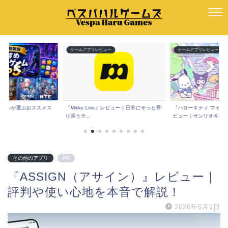
ー
ゲームアプリレビュー
ゲームアプリレビュー
版】ハルが選ぶおススメス
『Mikke Live』レビュー｜日常にそっと寄
『ハローキティ マイド
.
り添うラ...
ビュー｜サンリオキ...
その他のアプリ
PR
『ASSIGN（アサイン）』レビュー｜
評判や使い心地を本音で解説！
2026年6月1日