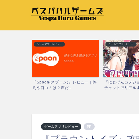
ゲームアプリレビュー
ゲームアプリレビュー
ドリームスト
『Spoon(スプーン)』レビュー｜評
『にじげんカノジョ
キ...
判や口コミは？声だ...
チャットでリアルすぎ
ゲームアプリレビュー
PR
『ブラウントイズ』攻略