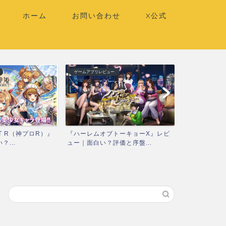
ホーム
お問い合わせ
X公式
ゲームアプリレビュー
ゲームアプリレビ
T R（神プロR）』
『ハーレムオブトーキョーX』レビ
『ティンクル
...
ュー｜面白い？評価と序盤...
スタX）』レビ