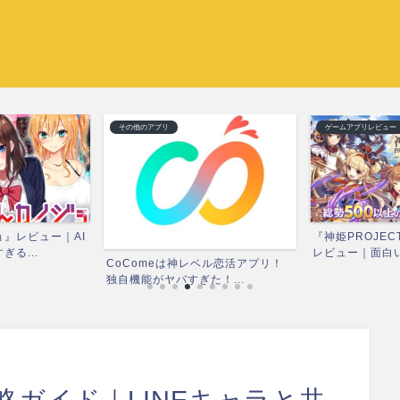
その他のアプリ
ゲームアプリレビュー
』レビュー｜AI
『神姫PROJEC
る...
レビュー｜面白い？
CoComeは神レベル恋活アプリ！
独自機能がヤバすぎた！...
ガイド｜LINEキャラと共