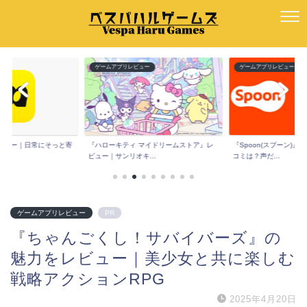
ー
ゲームアプリレビュー
ゲームアプリレビュー
e』レビュー｜日常にそっと寄
『ハローキティ マイドリームストア』レ
『Spoon(スプーン)
ビュー｜サンリオキ...
コミは？声だ...
ゲームアプリレビュー
PR
『ちゃんごくし！サバイバーズ』の
魅力をレビュー｜美少女と共に楽しむ
戦略アクションRPG
2025年4月20日