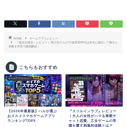
HOME
ゲームアプリレビュー
『超次元彼女』レビュー｜“美少女だらけ”の放置系RPGは本当に面白い？魅力と
攻略を本音で徹底解説！
こちらもおすすめ
ゲームアプリレビュー
ゲームアプリレビュー
【2026年最新版】ハルが選ぶ
『スリルインラブ』レビュー
おススメスマホゲームアプリ
｜大人の女性がハマる禁断チ
ランキングTOP5
ャット恋愛。乙女ゲームの常
識を覆す刺激的体験とは？