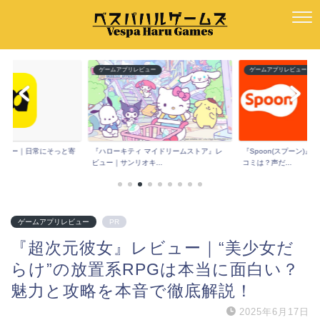
ー
ゲームアプリレビュー
ゲームアプリレビュー
マイドリームストア』レ
『Spoon(スプーン)』レビュー｜評判や口
『にじげんカノジョ』レ
..
コミは？声だ...
トでリアルすぎる...
ゲームアプリレビュー
PR
『超次元彼女』レビュー｜“美少女だ
らけ”の放置系RPGは本当に面白い？
魅力と攻略を本音で徹底解説！
2025年6月17日