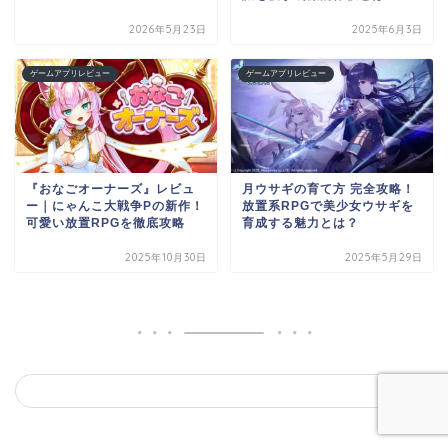
2026年5月23日
2025年6月3日
ゲームアプリレビュー
ゲームアプリレビュー
『おなごオーナーズ』レビュ
月ウサギの育て方 完全攻略！
ー｜にゃんこ大戦争Pの新作！
放置系RPGで美少女ウサギを
可愛い放置RPGを徹底攻略
育成する魅力とは？
2025年10月30日
2025年5月29日