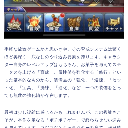
手軽な放置ゲームかと思いきや、その育成システムは驚く
ほど奥深く、底なしのやり込み要素を誇ります。キャラク
ター自身のレベルアップはもちろん、お菓子を与えてステ
ータスを上げる「育成」、属性値を強化する「修行」とい
った基本的なものから、装備品の「強化」「熔煉」「セッ
ト化」「宝具」「洗練」「進化」など、一つの装備をとっ
ても無数の強化軸が存在します。
最初は少し複雑に感じるかもしれませんが、この複雑さこ
そが、本作を単なる「ポチポチゲー」で終わらせない深み
を与えています。コツコツとキャラクターを育て、昨日勝