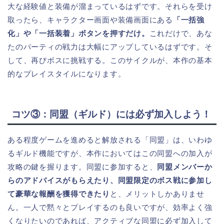
大な経験値と装備が溜まっているはずです。それらを受け
取ったら、キャラクター画面や装備画面にある
「一括強
化」や「一括装着」ボタンを押すだけ。
これだけで、あな
たのパーティの戦力は大幅にアップしているはずです。そ
して、再びボスに挑戦する。このサイクルが、本作の基本
的なプレイスタイルになります。
コツ③：同盟（ギルド）には必ず加入しよう！
ある程度ゲームを進めると解放される「同盟」は、いわゆ
るギルド機能ですが、本作においてはこの同盟への加入が
攻略の鍵を握ります。同盟に参加すると、
同盟メンバーか
らのアドバイスがもらえたり、同盟限定のボス戦に参加し
て豪華な報酬を獲得できたり
と、メリットしかありませ
ん。一人で黙々とプレイするのも良いですが、効率よく強
くなりたいのであれば、アクティブな同盟に必ず加入して