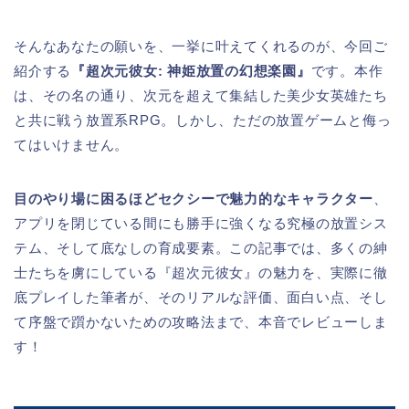
そんなあなたの願いを、一挙に叶えてくれるのが、今回ご
紹介する
『超次元彼女: 神姫放置の幻想楽園』
です。本作
は、その名の通り、次元を超えて集結した美少女英雄たち
と共に戦う放置系RPG。しかし、ただの放置ゲームと侮っ
てはいけません。
目のやり場に困るほどセクシーで魅力的なキャラクター
、
アプリを閉じている間にも勝手に強くなる究極の放置シス
テム、そして底なしの育成要素。この記事では、多くの紳
士たちを虜にしている『超次元彼女』の魅力を、実際に徹
底プレイした筆者が、そのリアルな評価、面白い点、そし
て序盤で躓かないための攻略法まで、本音でレビューしま
す！