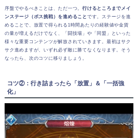
序盤でやるべきことは、ただ一つ。
行けるところまでメイ
ンステージ（ボス挑戦）を進めること
です。ステージを進
めることで、放置で得られる1時間あたりの経験値や金貨
の量が増えるだけでなく、「闘技場」や「同盟」といった
様々な重要コンテンツが解放されていきます。最初はサク
サク進めますが、いずれ必ず敵に勝てなくなります。そう
なったら、次のコツに移りましょう。
コツ②：行き詰まったら「放置」＆「一括強
化」