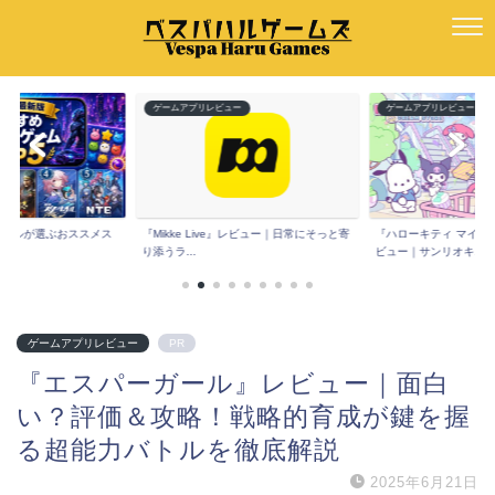
ー
ゲームアプリレビュー
ゲームアプリレビュー
e』レビュー｜日常にそっと寄
『ハローキティ マイドリームストア』レ
『Spoon(スプーン)
ビュー｜サンリオキ...
コミは？声だ...
ゲームアプリレビュー
PR
『エスパーガール』レビュー｜面白
い？評価＆攻略！戦略的育成が鍵を握
る超能力バトルを徹底解説
2025年6月21日