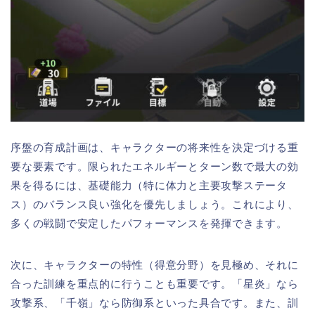
序盤の育成計画は、キャラクターの将来性を決定づける重
要な要素です。限られたエネルギーとターン数で最大の効
果を得るには、基礎能力（特に体力と主要攻撃ステータ
ス）のバランス良い強化を優先しましょう。これにより、
多くの戦闘で安定したパフォーマンスを発揮できます。
次に、キャラクターの特性（得意分野）を見極め、それに
合った訓練を重点的に行うことも重要です。「星炎」なら
攻撃系、「千嶺」なら防御系といった具合です。また、訓