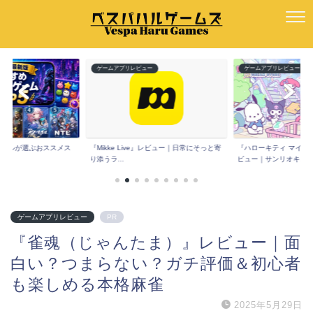
ー
ゲームアプリレビュー
ゲームアプリレビュー
版】ハルが選ぶおススメス
『Mikke Live』レビュー｜日常にそっと寄
『ハローキティ マイド
.
り添うラ...
ビュー｜サンリオキ...
ゲームアプリレビュー
PR
『雀魂（じゃんたま）』レビュー｜面
白い？つまらない？ガチ評価＆初心者
も楽しめる本格麻雀
2025年5月29日