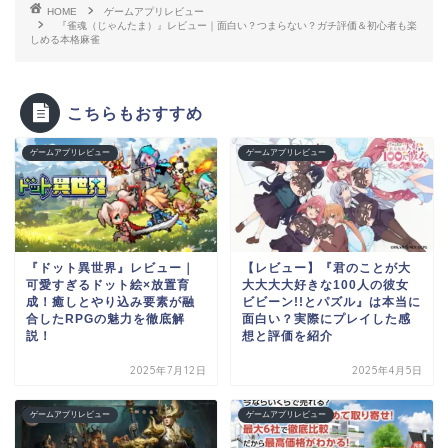
HOME
ゲームアプリレビュー
『雀魂（じゃんたま）』レビュー｜面白い？つまらない？ガチ評価＆初心者も楽
しめる本格麻雀
こちらもおすすめ
ゲームアプリレビュー
ゲームアプリレビュー
『ドット異世界』レビュー｜
【レビュー】『君のことが大
可愛すぎるドット絵×放置育
大大大大好きな100人の彼女
成！癒しとやり込み要素が融
ビビーン!!とパズル』は本当に
合したRPGの魅力を徹底解
面白い？実際にプレイした感
説！
想と評価を紹介
2025年7月12日
2025年4月5日
ゲームアプリレビュー
ゲームアプリレビュー