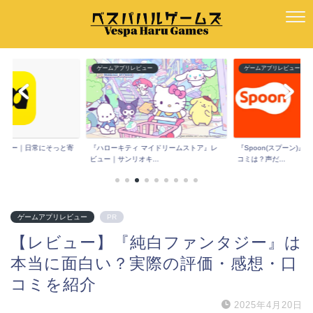
ー
ゲームアプリレビュー
ゲームアプリレビュー
e』レビュー｜日常にそっと寄
『ハローキティ マイドリームストア』レ
『Spoon(スプーン)
ビュー｜サンリオキ...
コミは？声だ...
ゲームアプリレビュー
PR
【レビュー】『純白ファンタジー』は
本当に面白い？実際の評価・感想・口
コミを紹介
2025年4月20日