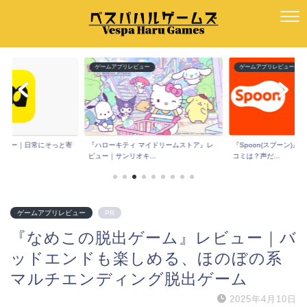
ー
ゲームアプリレビュー
ゲームアプリレビュー
マイドリームストア』レ
『Spoon(スプーン)』レビュー｜評判や口
『にじげんカノジョ』レ
..
コミは？声だ...
トでリアルすぎる...
ゲームアプリレビュー
PR
『なめこの脱出ゲーム』レビュー｜バ
ッドエンドも楽しめる、ほのぼの系
マルチエンディング脱出ゲーム
2025年4月10日