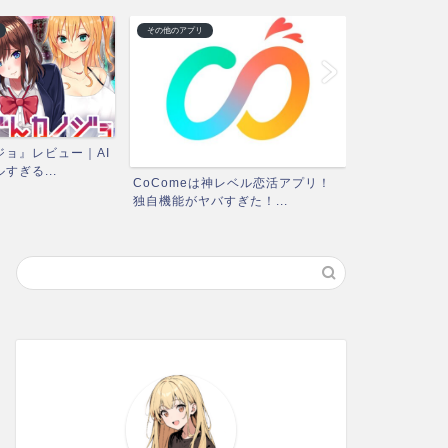
その他のアプリ
ゲームアプリレビ
ョ』レビュー｜AI
『神姫PROJ
すぎる...
レビュー｜面白
CoComeは神レベル恋活アプリ！
独自機能がヤバすぎた！...