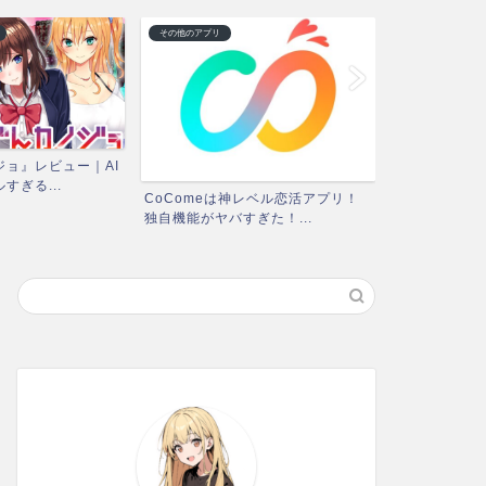
その他のアプリ
ゲームアプリレビ
ョ』レビュー｜AI
『神姫PROJ
すぎる...
レビュー｜面白
CoComeは神レベル恋活アプリ！
独自機能がヤバすぎた！...