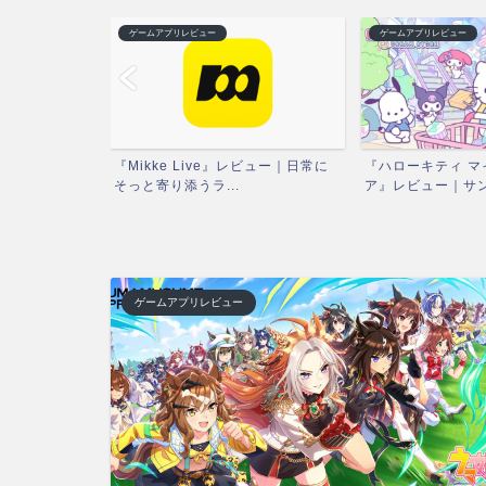
ゲームアプリレビュー
ゲームアプリレビュー
ハルが選ぶおス
『Mikke Live』レビュー｜日常に
『ハローキティ マ
...
そっと寄り添うラ...
ア』レビュー｜サンリ
ゲームアプリレビュー