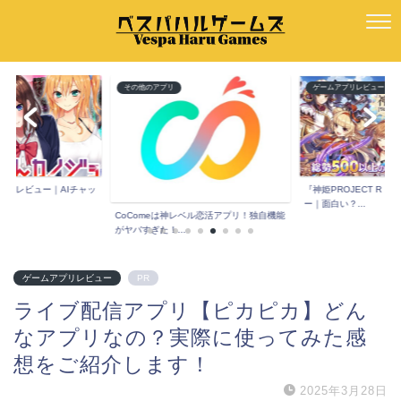
ー
その他のアプリ
ゲームアプリレビュー
ョ』レビュー｜AIチャッ
『神姫PROJECT R
.
ー｜面白い？...
CoComeは神レベル恋活アプリ！独自機能
がヤバすぎた！...
ゲームアプリレビュー
PR
ライブ配信アプリ【ピカピカ】どん
なアプリなの？実際に使ってみた感
想をご紹介します！
2025年3月28日