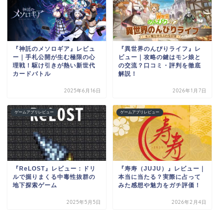
『神託のメソロギア』レビュ
『異世界のんびりライフ』レ
ー｜手札公開が生む極限の心
ビュー｜攻略の鍵はモン娘と
理戦！駆け引きが熱い新世代
の交流？口コミ・評判を徹底
カードバトル
解説！
2025年6月16日
2026年1月7日
ゲームアプリレビュー
ゲームアプリレビュー
『ReLOST』レビュー：ドリ
『寿寿（JUJU）』レビュー｜
ルで掘りまくる中毒性抜群の
本当に当たる？実際に占って
地下探索ゲーム
みた感想や魅力をガチ評価！
2025年5月5日
2026年2月4日