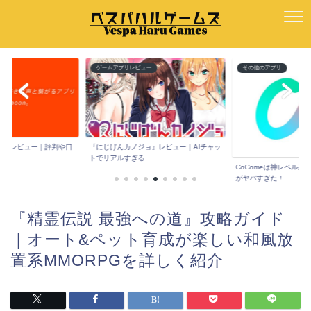
ー
ゲームアプリレビュー
その他のアプリ
ーン)』レビュー｜評判や口
『にじげんカノジョ』レビュー｜AIチャッ
トでリアルすぎる...
CoComeは神レベル恋
がヤバすぎた！...
『精霊伝説 最強への道』攻略ガイド
｜オート&ペット育成が楽しい和風放
置系MMORPGを詳しく紹介