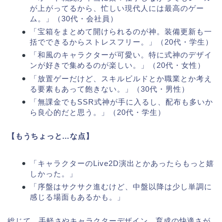
が上がってるから、忙しい現代人には最高のゲー
ム。」（30代・会社員）
「宝箱をまとめて開けられるのが神。装備更新も一
括でできるからストレスフリー。」（20代・学生）
「和風のキャラクターが可愛い。特に式神のデザイ
ンが好きで集めるのが楽しい。」（20代・女性）
「放置ゲーだけど、スキルビルドとか職業とか考え
る要素もあって飽きない。」（30代・男性）
「無課金でもSSR式神が手に入るし、配布も多いか
ら良心的だと思う。」（20代・学生）
【もうちょっと…な点】
「キャラクターのLive2D演出とかあったらもっと嬉
しかった。」
「序盤はサクサク進むけど、中盤以降は少し単調に
感じる場面もあるかも。」
総じて、手軽さやキャラクターデザイン、育成の快適さが