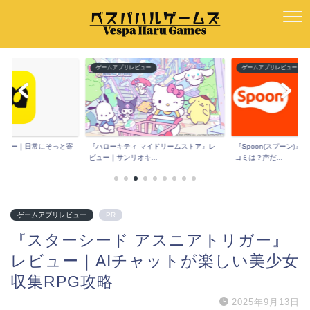
ー
ゲームアプリレビュー
ゲームアプリレビュー
e』レビュー｜日常にそっと寄
『ハローキティ マイドリームストア』レ
『Spoon(スプーン)
ビュー｜サンリオキ...
コミは？声だ...
ゲームアプリレビュー
PR
『スターシード アスニアトリガー』
レビュー｜AIチャットが楽しい美少女
収集RPG攻略
2025年9月13日