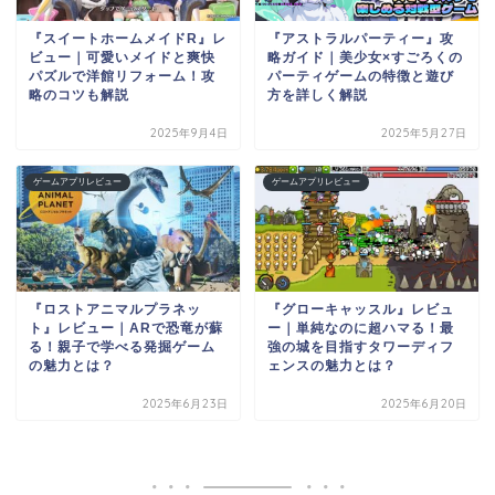
『スイートホームメイドR』レ
『アストラルパーティー』攻
ビュー｜可愛いメイドと爽快
略ガイド｜美少女×すごろくの
パズルで洋館リフォーム！攻
パーティゲームの特徴と遊び
略のコツも解説
方を詳しく解説
2025年9月4日
2025年5月27日
ゲームアプリレビュー
ゲームアプリレビュー
『ロストアニマルプラネッ
『グローキャッスル』レビュ
ト』レビュー｜ARで恐竜が蘇
ー｜単純なのに超ハマる！最
る！親子で学べる発掘ゲーム
強の城を目指すタワーディフ
の魅力とは？
ェンスの魅力とは？
2025年6月23日
2025年6月20日