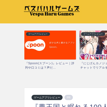
ゲームアプリレビュー
ゲームアプリレビュー
ドリームスト
『Spoon(スプーン)』レビュー｜評
『にじげんカノジョ
キ...
判や口コミは？声だ...
チャットでリアルすぎ
ゲームアプリレビュー
PR
『夢王国と眠れる100