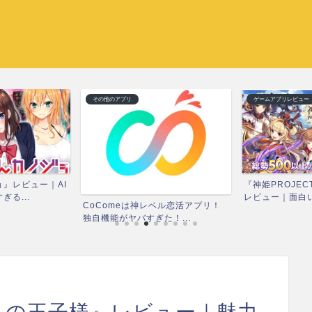
その他のアプリ
ゲームアプリレビュー
』レビュー｜AI
『神姫PROJEC
る...
レビュー｜面白い？
CoComeは神レベル恋活アプリ！
独自機能がヤバすぎた！...
人の王子様』レビュー｜魅力