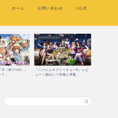
ホーム
お問い合わせ
X公式
ゲームアプリレビュー
ゲームアプリレビ
T R（神プロR）』
『ハーレムオブトーキョーX』レビ
『ティンクル
...
ュー｜面白い？評価と序盤...
スタX）』レビ