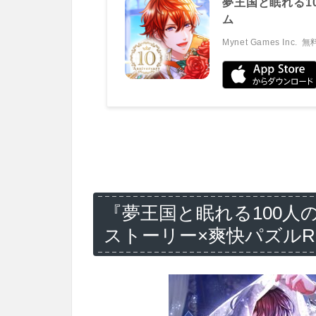
夢王国と眠れる1
ム
Mynet Games Inc.
無
『夢王国と眠れる100人
ストーリー×爽快パズルR