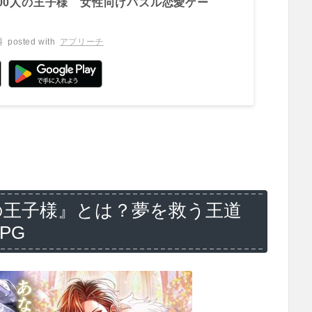
00人の王子様 女性向けパズル恋愛ゲー
料
posted with
アプリーチ
の王子様』とは？夢を救う王道
PG