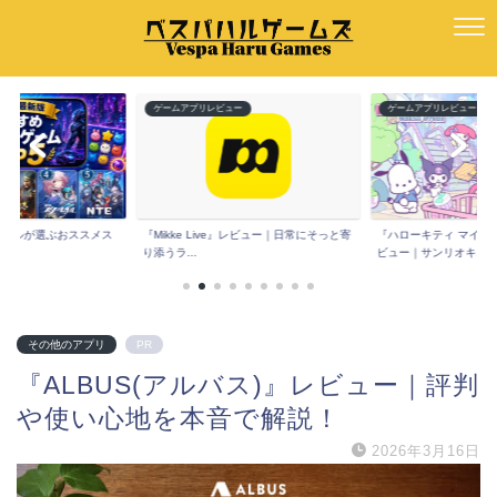
ー
ゲームアプリレビュー
ゲームアプリレビュー
e』レビュー｜日常にそっと寄
『ハローキティ マイドリームストア』レ
『Spoon(スプーン)
ビュー｜サンリオキ...
コミは？声だ...
その他のアプリ
PR
『ALBUS(アルバス)』レビュー｜評判
や使い心地を本音で解説！
2026年3月16日