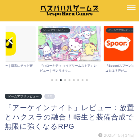
ー
ゲームアプリレビュー
ゲームアプリレビュー
e』レビュー｜日常にそっと寄
『ハローキティ マイドリームストア』レ
『Spoon(スプーン)
ビュー｜サンリオキ...
コミは？声だ...
ゲームアプリレビュー
PR
『アーケインナイト』レビュー：放置
とハクスラの融合！転生と装備合成で
無限に強くなるRPG
2025年5月14日