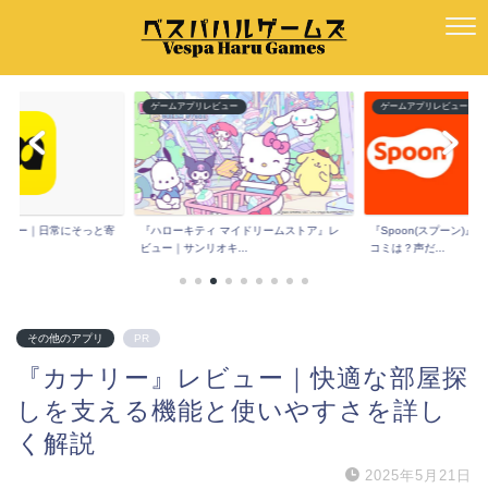
ー
ゲームアプリレビュー
ゲームアプリレビュー
e』レビュー｜日常にそっと寄
『ハローキティ マイドリームストア』レ
『Spoon(スプーン)
ビュー｜サンリオキ...
コミは？声だ...
その他のアプリ
PR
『カナリー』レビュー｜快適な部屋探
しを支える機能と使いやすさを詳し
く解説
2025年5月21日