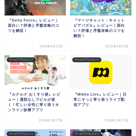
『Delta Force』レビュー｜
『マージキャット：キャット
面白い？評価と序盤攻略のコ
ピアパズル』レビュー｜面白
ツを解説！
い？評価と序盤攻略のコツを
解説！
2026年4月21日
2026年3月15日
ゲームアプリレビュー
ゲームアプリレビュー
『ルナルナ おくすり便』レビ
『Mikke Live』レビュー｜日
ュー｜通院なしでピルが届
常にそっと寄り添うライブ配
く！忙しい女性に寄り添うオ
信アプリ
ンライン診療アプリ
2026年2月27日
2026年2月27日
ゲームアプリレビュー
ゲームアプリレビュー