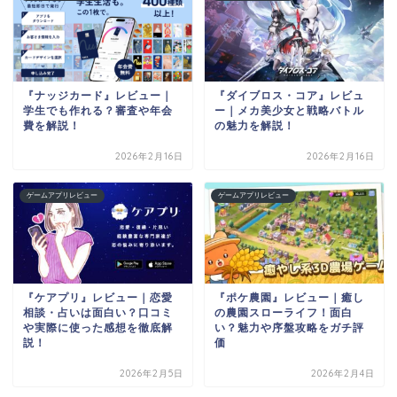
『ナッジカード』レビュー｜
『ダイブロス・コア』レビュ
学生でも作れる？審査や年会
ー｜メカ美少女と戦略バトル
費を解説！
の魅力を解説！
2026年2月16日
2026年2月16日
ゲームアプリレビュー
ゲームアプリレビュー
『ケアプリ』レビュー｜恋愛
『ポケ農園』レビュー｜癒し
相談・占いは面白い？口コミ
の農園スローライフ！面白
や実際に使った感想を徹底解
い？魅力や序盤攻略をガチ評
説！
価
2026年2月5日
2026年2月4日