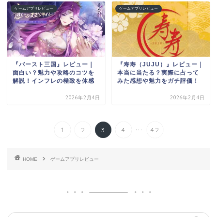
ゲームアプリレビュー
ゲームアプリレビュー
『バースト三国』レビュー｜
『寿寿（JUJU）』レビュー｜
面白い？魅力や攻略のコツを
本当に当たる？実際に占って
解説！インフレの極致を体感
みた感想や魅力をガチ評価！
2026年2月4日
2026年2月4日
...
1
2
3
4
42
HOME
ゲームアプリレビュー