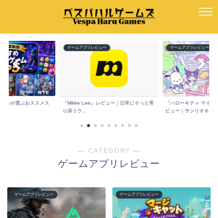
ー
ゲームアプリレビュー
ゲームアプリレビュー
版】ハルが選ぶおススメス
『Mikke Live』レビュー｜日常にそっと寄
『ハローキティ マイド
.
り添うラ...
ビュー｜サンリオキ...
― CATEGORY ―
ゲームアプリレビュー
ゲームアプリレビュー
ゲームアプリレビュー