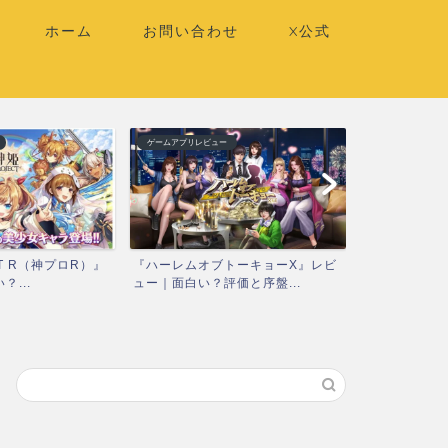
ホーム
お問い合わせ
X公式
ゲームアプリレビュー
ゲームアプリレビ
T R（神プロR）』
『ハーレムオブトーキョーX』レビ
『ティンクル
...
ュー｜面白い？評価と序盤...
スタX）』レビ