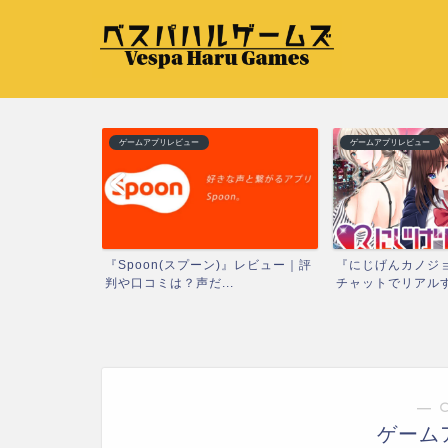
ゲームアプリレビュー
ゲームアプリレビュー
ドリームスト
『Spoon(スプーン)』レビュー｜評
『にじげんカノジョ
キ...
判や口コミは？声だ...
チャットでリアルすぎ
― 
ゲーム