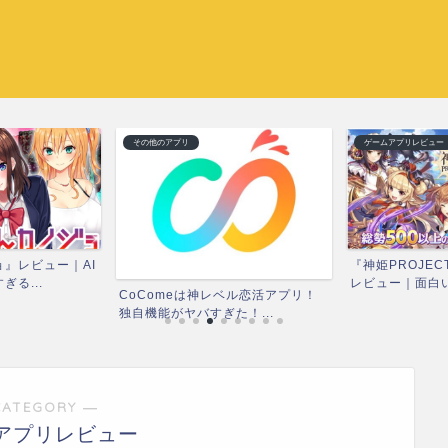
その他のアプリ
ゲームアプリレビュー
』レビュー｜AI
『神姫PROJEC
る...
レビュー｜面白い？
CoComeは神レベル恋活アプリ！
独自機能がヤバすぎた！...
CATEGORY ―
アプリレビュー