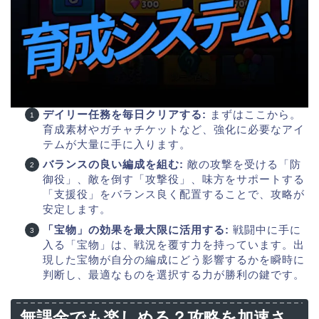
デイリー任務を毎日クリアする:
まずはここから。
育成素材やガチャチケットなど、強化に必要なアイ
テムが大量に手に入ります。
バランスの良い編成を組む:
敵の攻撃を受ける「防
御役」、敵を倒す「攻撃役」、味方をサポートする
「支援役」をバランス良く配置することで、攻略が
安定します。
「宝物」の効果を最大限に活用する:
戦闘中に手に
入る「宝物」は、戦況を覆す力を持っています。出
現した宝物が自分の編成にどう影響するかを瞬時に
判断し、最適なものを選択する力が勝利の鍵です。
無課金でも楽しめる？攻略を加速さ