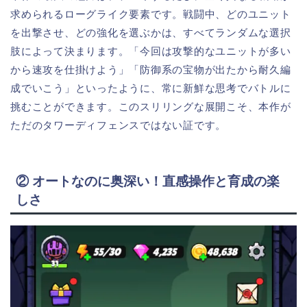
求められるローグライク要素です。戦闘中、どのユニット
を出撃させ、どの強化を選ぶかは、すべてランダムな選択
肢によって決まります。「今回は攻撃的なユニットが多い
から速攻を仕掛けよう」「防御系の宝物が出たから耐久編
成でいこう」といったように、常に新鮮な思考でバトルに
挑むことができます。このスリリングな展開こそ、本作が
ただのタワーディフェンスではない証です。
② オートなのに奥深い！直感操作と育成の楽
しさ