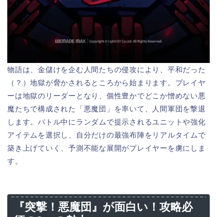
物語は、金儲けを企む人間たちの侵攻により、平和だった
（？）地獄が脅かされるところから始まります。プレイヤ
ーは地獄のリーダーとなり、個性豊かでどこか憎めない悪
魔たちで構成された「悪魔団」を率いて、人間軍団を撃退
します。バトル中にランダムで提示されるユニットや強化
アイテムを選択し、自分だけの最強布陣をリアルタイムで
築き上げていく、予測不能な展開がプレイヤーを虜にしま
す。
『突撃！悪魔団』が面白い！攻略必