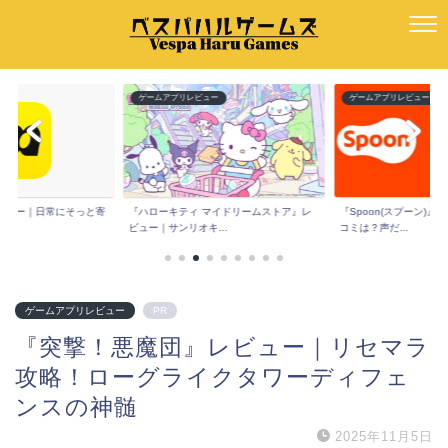
ー
ゲームアプリレビュー
ゲームアプリレビュー
e』レビュー｜日常にそっと寄
『ハローキティ マイドリームストア』レ
『Spoon(スプーン)
ビュー｜サンリオキ...
コミは？声だ...
ゲームアプリレビュー
PR
『突撃！悪魔団』レビュー｜リセマラ
攻略！ローグライクタワーディフェ
ンスの神髄
2025年11月5日