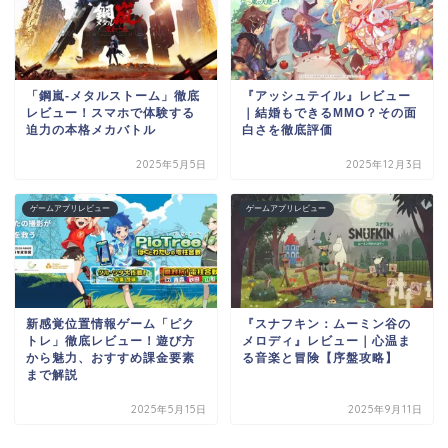
「鋼嵐-メタルストーム」徹底
『アッシュテイル』レビュー
レビュー！スマホで体験する
｜結婚もできるMMO？その面
迫力の本格メカバトル
白さを徹底評価
2025年5月5日
2025年12月3日
ゲームアプリレビュー
ゲームアプリレビュー
新感覚位置情報ゲーム「ピク
『スナフキン：ムーミン谷の
トレ」徹底レビュー！遊び方
メロディ』レビュー｜心温ま
から魅力、おすすめ課金要素
る音楽と冒険【序盤攻略】
まで解説
2025年5月15日
2025年9月11日