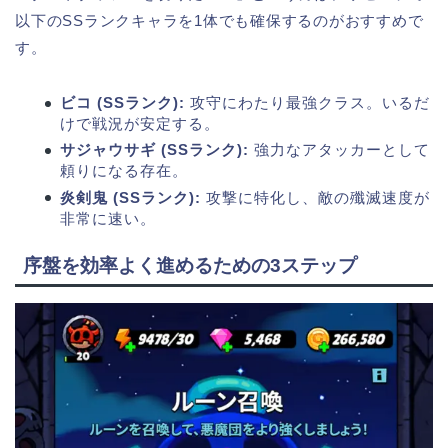
以下のSSランクキャラを1体でも確保するのがおすすめで
す。
ビコ (SSランク):
攻守にわたり最強クラス。いるだ
けで戦況が安定する。
サジャウサギ (SSランク):
強力なアタッカーとして
頼りになる存在。
炎剣鬼 (SSランク):
攻撃に特化し、敵の殲滅速度が
非常に速い。
序盤を効率よく進めるための3ステップ