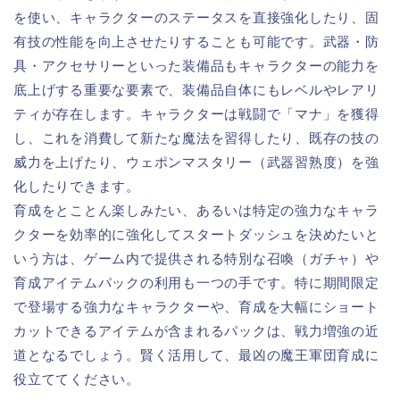
を使い、キャラクターのステータスを直接強化したり、固
有技の性能を向上させたりすることも可能です。武器・防
具・アクセサリーといった装備品もキャラクターの能力を
底上げする重要な要素で、装備品自体にもレベルやレアリ
ティが存在します。キャラクターは戦闘で「マナ」を獲得
し、これを消費して新たな魔法を習得したり、既存の技の
威力を上げたり、ウェポンマスタリー（武器習熟度）を強
化したりできます。
育成をとことん楽しみたい、あるいは特定の強力なキャラ
クターを効率的に強化してスタートダッシュを決めたいと
いう方は、ゲーム内で提供される特別な召喚（ガチャ）や
育成アイテムパックの利用も一つの手です。特に期間限定
で登場する強力なキャラクターや、育成を大幅にショート
カットできるアイテムが含まれるパックは、戦力増強の近
道となるでしょう。賢く活用して、最凶の魔王軍団育成に
役立ててください。