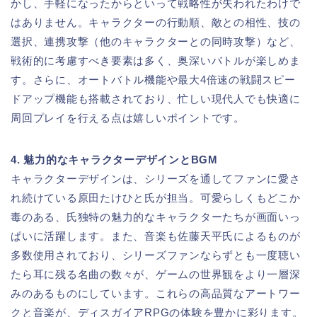
かし、手軽になったからといって戦略性が失われたわけで
はありません。キャラクターの行動順、敵との相性、技の
選択、連携攻撃（他のキャラクターとの同時攻撃）など、
戦術的に考慮すべき要素は多く、奥深いバトルが楽しめま
す。さらに、オートバトル機能や最大4倍速の戦闘スピー
ドアップ機能も搭載されており、忙しい現代人でも快適に
周回プレイを行える点は嬉しいポイントです。
4. 魅力的なキャラクターデザインとBGM
キャラクターデザインは、シリーズを通してファンに愛さ
れ続けている原田たけひと氏が担当。可愛らしくもどこか
毒のある、氏独特の魅力的なキャラクターたちが画面いっ
ぱいに活躍します。また、音楽も佐藤天平氏によるものが
多数使用されており、シリーズファンならずとも一度聴い
たら耳に残る名曲の数々が、ゲームの世界観をより一層深
みのあるものにしています。これらの高品質なアートワー
クと音楽が、ディスガイアRPGの体験を豊かに彩ります。