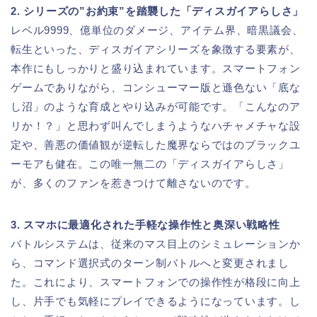
2. シリーズの”お約束”を踏襲した「ディスガイアらしさ」
レベル9999、億単位のダメージ、アイテム界、暗黒議会、
転生といった、ディスガイアシリーズを象徴する要素が、
本作にもしっかりと盛り込まれています。スマートフォン
ゲームでありながら、コンシューマー版と遜色ない「底な
し沼」のような育成とやり込みが可能です。「こんなのア
リか！？」と思わず叫んでしまうようなハチャメチャな設
定や、善悪の価値観が逆転した魔界ならではのブラックユ
ーモアも健在。この唯一無二の「ディスガイアらしさ」
が、多くのファンを惹きつけて離さないのです。
3. スマホに最適化された手軽な操作性と奥深い戦略性
バトルシステムは、従来のマス目上のシミュレーションか
ら、コマンド選択式のターン制バトルへと変更されまし
た。これにより、スマートフォンでの操作性が格段に向上
し、片手でも気軽にプレイできるようになっています。し