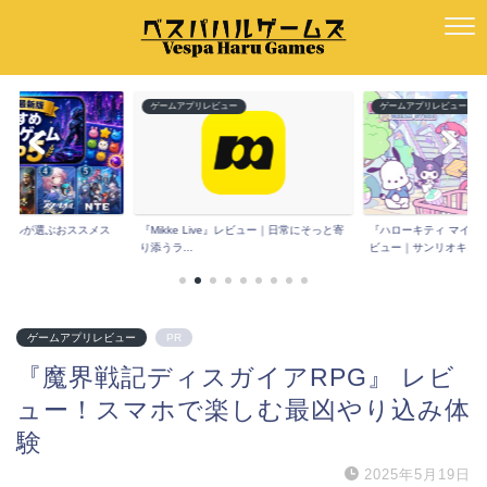
ー
ゲームアプリレビュー
ゲームアプリレビュー
版】ハルが選ぶおススメス
『Mikke Live』レビュー｜日常にそっと寄
『ハローキティ マイド
.
り添うラ...
ビュー｜サンリオキ...
ゲームアプリレビュー
PR
『魔界戦記ディスガイアRPG』 レビ
ュー！スマホで楽しむ最凶やり込み体
験
2025年5月19日