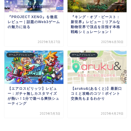
『PROJECT XENO』を徹底
『キング・オブ・ビースト：
レビュー｜話題のWeb3ゲーム
新世界』レビュー｜リアルな
の魅力に迫る
動物世界で頂点を目指す本格
戦略シミュレーション！
2025年3月27日
2025年6月30日
ゲームアプリレビュー
ゲームアプリレビュー
【エアロスピリッツ】レビュ
【aruku&(あるくと)】最新口
ー：ガチャ無しカスタマイズ
コミと攻略のコツ！ポイント
が熱い！1分で遊べる爽快シュ
交換先もまるわかり
ーティング
2025年5月3日
2025年4月29日