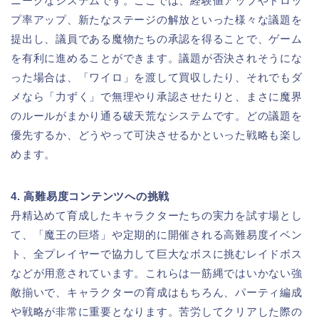
ニークなシステムです。ここでは、経験値アップやドロッ
プ率アップ、新たなステージの解放といった様々な議題を
提出し、議員である魔物たちの承認を得ることで、ゲーム
を有利に進めることができます。議題が否決されそうにな
った場合は、「ワイロ」を渡して買収したり、それでもダ
メなら「力ずく」で無理やり承認させたりと、まさに魔界
のルールがまかり通る破天荒なシステムです。どの議題を
優先するか、どうやって可決させるかといった戦略も楽し
めます。
4. 高難易度コンテンツへの挑戦
丹精込めて育成したキャラクターたちの実力を試す場とし
て、「魔王の巨塔」や定期的に開催される高難易度イベン
ト、全プレイヤーで協力して巨大なボスに挑むレイドボス
などが用意されています。これらは一筋縄ではいかない強
敵揃いで、キャラクターの育成はもちろん、パーティ編成
や戦略が非常に重要となります。苦労してクリアした際の