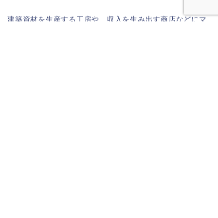
建築資材を生産する工房や、収入を生み出す商店などにマ
ネージャーを配置すると、資源が効率よく回転して、街の
発展がスムーズになります。マネージャーのレベルを上げ
ることで、さらに効率を向上させることができるから、優
先的に育成するのも良いですね。
まとめ｜ハロータウンはこんな人に
おすすめ！
『ハロータウン』は、マージパズルと街づくりシミュレー
ションが組み合わさった、のんびり楽しめるゲームでし
た。