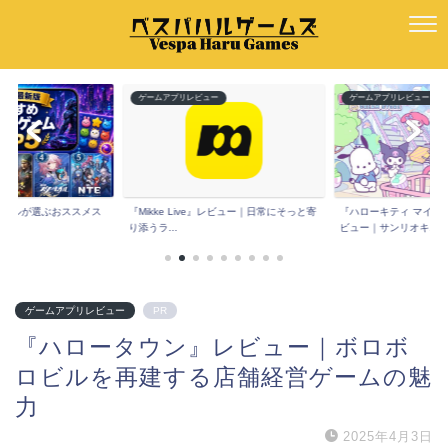
ー
ゲームアプリレビュー
ゲームアプリレビュー
版】ハルが選ぶおススメス
『Mikke Live』レビュー｜日常にそっと寄
『ハローキティ マイド
.
り添うラ...
ビュー｜サンリオキ...
ゲームアプリレビュー
PR
『ハロータウン』レビュー｜ボロボ
ロビルを再建する店舗経営ゲームの魅
力
2025年4月3日