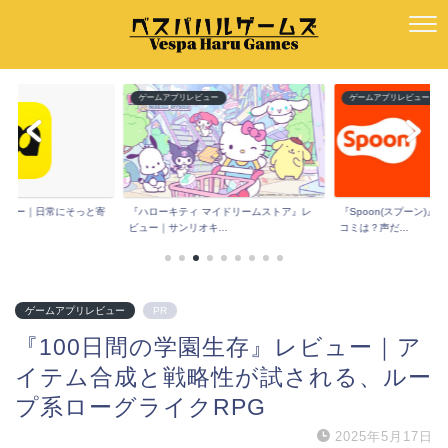
ー
ゲームアプリレビュー
ゲームアプリレビュー
e』レビュー｜日常にそっと寄
『ハローキティ マイドリームストア』レ
『Spoon(スプーン)
ビュー｜サンリオキ...
コミは？声だ...
ゲームアプリレビュー
PR
『100日間の学園生存』レビュー｜ア
イテム合成と戦略性が試される、ルー
プ系ローグライクRPG
2025年5月17日