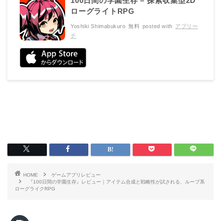
100日間の学園生存 – 探索収集型2D
ローグライトRPG
Yoshiki Shimabukuro
無料
posted with
アプリー
チ
HOME
ゲームアプリレビュー
『100日間の学園生存』レビュー｜アイテム合成と戦略性が試される、ループ系
ローグライクRPG