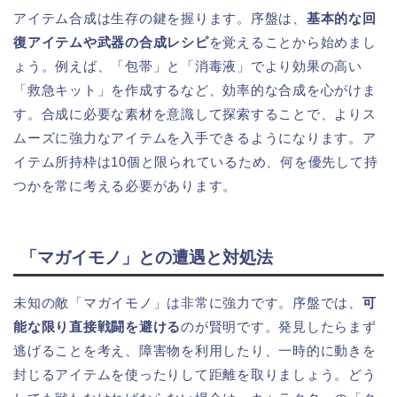
アイテム合成は生存の鍵を握ります。序盤は、
基本的な回
復アイテムや武器の合成レシピ
を覚えることから始めまし
ょう。例えば、「包帯」と「消毒液」でより効果の高い
「救急キット」を作成するなど、効率的な合成を心がけま
す。合成に必要な素材を意識して探索することで、よりス
ムーズに強力なアイテムを入手できるようになります。ア
イテム所持枠は10個と限られているため、何を優先して持
つかを常に考える必要があります。
「マガイモノ」との遭遇と対処法
未知の敵「マガイモノ」は非常に強力です。序盤では、
可
能な限り直接戦闘を避ける
のが賢明です。発見したらまず
逃げることを考え、障害物を利用したり、一時的に動きを
封じるアイテムを使ったりして距離を取りましょう。どう