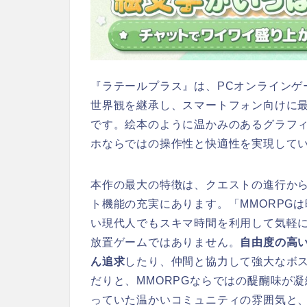
『ラテールプラス』は、PCオンラインゲ
世界観を継承し、スマートフォン向けに最
です。絵本のように温かみのあるグラフィ
ホならではの操作性と快適性を実現して
本作の最大の特徴は、クエストの進行か
ト機能の充実にあります。「MMORPG
い現代人でもスキマ時間を利用して気軽
放置ゲームではありません。
自由度の高
ん追求
したり、仲間と協力して強大なボ
だりと、MMORPGならではの醍醐味が
っていた温かいコミュニティの雰囲気と