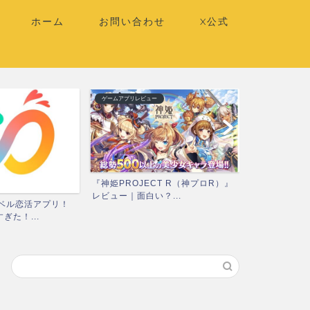
ホーム
お問い合わせ
X公式
ゲームアプリレビュー
ゲームアプリレビ
『神姫PROJECT R（神プロR）』
『ハーレムオ
レビュー｜面白い？...
ュー｜面白い？
レベル恋活アプリ！
ぎた！...