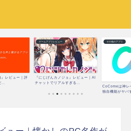
ゲームアプリレビュー
その他のアプリ
ン)』レビュー｜評
『にじげんカノジョ』レビュー｜AI
..
チャットでリアルすぎる...
CoComeは神
独自機能がヤバす
ビュー｜懐かしのPC名作が