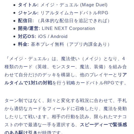
タイトル:
メイジ・デュエル (Mage Duel)
ジャンル:
リアルタイムカードバトルRPG
配信日:
（具体的な配信日を追記できれば）
開発/運営:
LINE NEXT Corporation
対応OS:
iOS / Android
料金:
基本プレイ無料（アプリ内課金あり）
『メイジ・デュエル』は、魔法使い（メイジ）となり、4
種類のカード（英雄、モンスター、魔法、装備）を組み合
わせて自分だけのデッキを構築し、他のプレイヤーと
リア
ルタイムで1対1の対戦
を行う戦略カードバトルRPGです。
ターン制ではなく、刻々と変化する戦況に合わせて、手札
から適切なカードをフィールドに召喚したり、魔法を発動
したりして戦います。相手の行動を読み、限られたマナコ
ストの中で最適な一手を選択する、
スピーディーで緊張感
のある駆け引き
が特徴です。