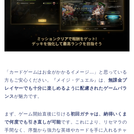
「カードゲームはお金がかかるイメージ…」と思っている
方もご安心ください。『メイジ・デュエル』は、
無課金プ
レイヤーでも十分に楽しめるように配慮されたゲームバラ
ンス
が魅力です。
まず、ゲーム開始直後に引ける
初回ガチャは、納得いくま
で何度でも引き直しが可能
です。これにより、リセマラの
手間なく、序盤から強力な英雄やカードを手に入れるチャ