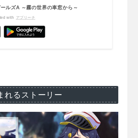
ールズA ～霧の世界の車窓から～
ted with
アプリーチ
まれるストーリー