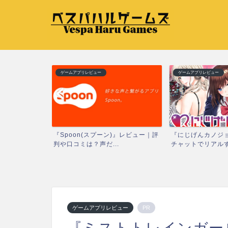
ゲームアプリレビュー
ゲームアプリレビュー
ドリームスト
『Spoon(スプーン)』レビュー｜評
『にじげんカノジョ
キ...
判や口コミは？声だ...
チャットでリアルすぎ
ゲームアプリレビュー
PR
『ミストトレインガー