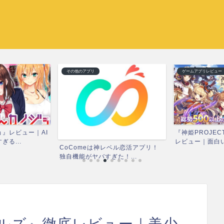
その他のアプリ
ゲームアプリレビュー
』レビュー｜AI
『神姫PROJEC
る...
レビュー｜面白い？
CoComeは神レベル恋活アプリ！
独自機能がヤバすぎた！...
ルズ』徹底レビュー｜美少