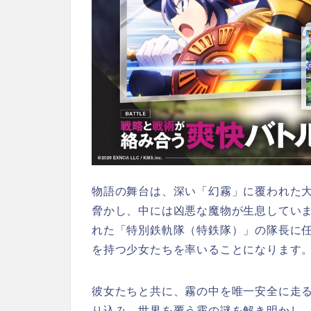
物語の舞台は、深い「幻霧」に覆われた
脅かし、中には凶悪な魔物が生息してい
れた「特別鉄軌隊（特鉄隊）」の隊長に
を持つ少女たちを率いることになります
彼女たちと共に、霧の中を唯一安全に走
り込み、世界を覆う霧の謎を解き明かし