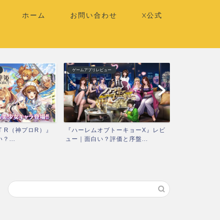
ホーム
お問い合わせ
X公式
ゲームアプリレビュー
ゲームアプリレビ
T R（神プロR）』
『ハーレムオブトーキョーX』レビ
『ティンクル
...
ュー｜面白い？評価と序盤...
スタX）』レビ