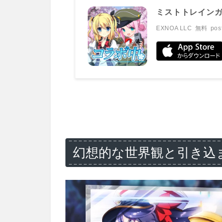
ミストトレインガ
EXNOA LLC
無料
pos
幻想的な世界観と引き込