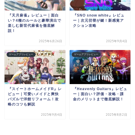
『天月麻雀』レビュー｜面白
『SNO snow white』レビュ
い？4種のルールと豪華演出で
ー｜次元切替が鍵！新感覚ア
楽しむ新世代麻雀を徹底解
クション攻略
説！
2025年6月26日
2025年9月4日
ゲームアプリレビュー
ゲームアプリレビュー
『スイートホームメイドR』レ
『Heavenly Guitars』レビュ
ビュー｜可愛いメイドと爽快
ー｜面白い？評価・攻略・課
パズルで洋館リフォーム！攻
金のメリットまで徹底解説！
略のコツも解説
2025年9月4日
2025年8月2日