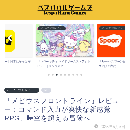
ー
ゲームアプリレビュー
ゲームアプリレビュー
e』レビュー｜日常にそっと寄
『ハローキティ マイドリームストア』レ
『Spoon(スプーン)
ビュー｜サンリオキ...
コミは？声だ...
ゲームアプリレビュー
PR
『メビウスフロントライン』レビュ
ー：コマンド入力が爽快な新感覚
RPG、時空を超える冒険へ
2025年5月5日