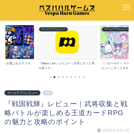
ー
ゲームアプリレビュー
ゲームアプリレビュー
版】ハルが選ぶおススメス
『Mikke Live』レビュー｜日常にそっと寄
『ハローキティ マイド
.
り添うラ...
ビュー｜サンリオキ...
ゲームアプリレビュー
PR
『戦国戦輝』レビュー｜武将収集と戦
略バトルが楽しめる王道カードRPG
の魅力と攻略のポイント
2025年5月7日