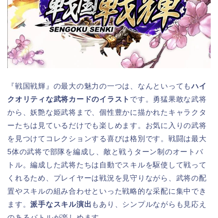
『戦国戦輝』の最大の魅力の一つは、なんといっても
ハイ
クオリティな武将カードのイラスト
です。勇猛果敢な武将
から、妖艶な姫武将まで、個性豊かに描かれたキャラクタ
ーたちは見ているだけでも楽しめます。お気に入りの武将
を見つけてコレクションする喜びは格別です。戦闘は最大
5体の武将で部隊を編成し、敵と戦うターン制のオートバ
トル。編成した武将たちは自動でスキルを駆使して戦って
くれるため、プレイヤーは戦況を見守りながら、武将の配
置やスキルの組み合わせといった戦略的な采配に集中でき
ます。
派手なスキル演出
もあり、シンプルながらも見応え
のあるバトルが楽しめます。