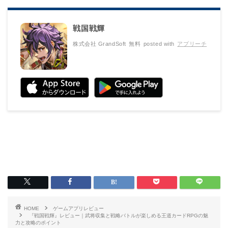
戦国戦輝
株式会社 GrandSoft
無料
posted with
アプリーチ
HOME
ゲームアプリレビュー
『戦国戦輝』レビュー｜武将収集と戦略バトルが楽しめる王道カードRPGの魅
力と攻略のポイント