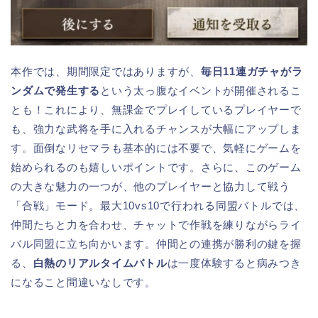
本作では、期間限定ではありますが、
毎日11連ガチャがラ
ンダムで発生する
という太っ腹なイベントが開催されるこ
とも！これにより、無課金でプレイしているプレイヤーで
も、強力な武将を手に入れるチャンスが大幅にアップしま
す。面倒なリセマラも基本的には不要で、気軽にゲームを
始められるのも嬉しいポイントです。さらに、このゲーム
の大きな魅力の一つが、他のプレイヤーと協力して戦う
「合戦」モード。最大10vs10で行われる同盟バトルでは、
仲間たちと力を合わせ、チャットで作戦を練りながらライ
バル同盟に立ち向かいます。仲間との連携が勝利の鍵を握
る、
白熱のリアルタイムバトル
は一度体験すると病みつき
になること間違いなしです。