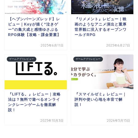
【ヘブンバーンズレッド】レ
『リメメント』レビュー｜映
ビュー｜Keyが描く“泣きゲ
画のようなアニメ演出と重厚
ー”の集大成と感情ゆさぶる
世界観に没入するオープンワ
RPG体験【攻略・課金要素】
ールドRPG
2025年6月11日
2025年6月27日
ゲームアプリレビュー
ゲームアプリレビュー
『LIFTる。』レビュー｜攻略
『スマイルゼミ』レビュー｜
法は？無料で遊べるオンライ
評判や使い心地を本音で解
ンクレーンゲームを徹底解
説！
説！
2025年10月3日
2026年5月15日