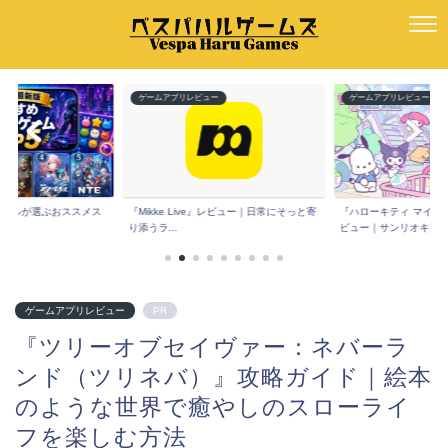
ー
ゲームアプリレビュー
ゲームアプリレビュー
版】ハルが選ぶおススメス
『Mikke Live』レビュー｜日常にそっと寄
『ハローキティ マイド
.
り添うラ...
ビュー｜サンリオキ...
ゲームアプリレビュー
PR
『ツリーオブセイヴァー：ネバーラ
ンド（ツリネバ）』攻略ガイド｜絵本
のような世界で癒やしのスローライ
フを楽しむ方法