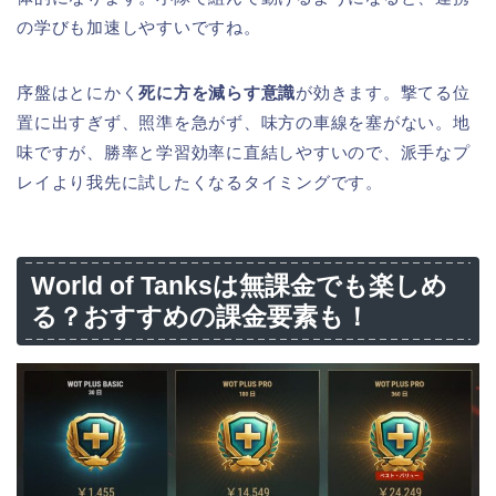
の学びも加速しやすいですね。
序盤はとにかく
死に方を減らす意識
が効きます。撃てる位
置に出すぎず、照準を急がず、味方の車線を塞がない。地
味ですが、勝率と学習効率に直結しやすいので、派手なプ
レイより我先に試したくなるタイミングです。
World of Tanksは無課金でも楽しめ
る？おすすめの課金要素も！