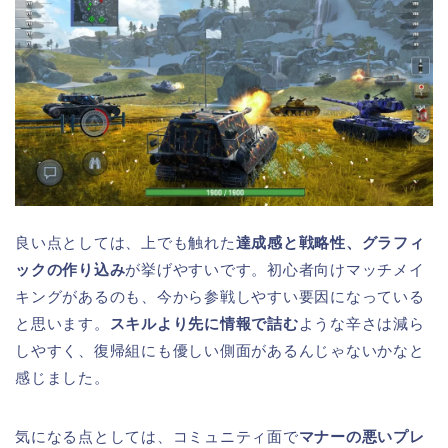
良い点としては、上でも触れた
達成感と戦略性、グラフィ
ックの作り込み
が挙げやすいです。初心者向けマッチメイ
キングがあるのも、今から参戦しやすい要因になっている
と思います。
スキルより先に情報で詰む
ような辛さは減ら
しやすく、復帰組にも優しい側面があるんじゃないかなと
感じました。
気になる点としては、コミュニティ面で
マナーの悪いプレ