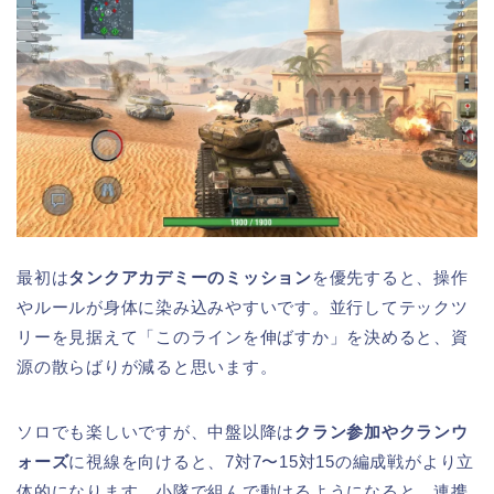
最初は
タンクアカデミーのミッション
を優先すると、操作
やルールが身体に染み込みやすいです。並行してテックツ
リーを見据えて「このラインを伸ばすか」を決めると、資
源の散らばりが減ると思います。
ソロでも楽しいですが、中盤以降は
クラン参加やクランウ
ォーズ
に視線を向けると、7対7〜15対15の編成戦がより立
体的になります。小隊で組んで動けるようになると、連携