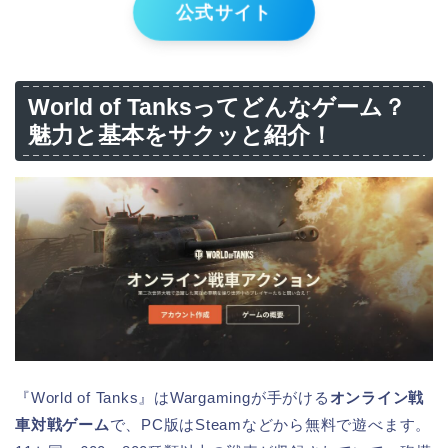
公式サイト
World of Tanksってどんなゲーム？
魅力と基本をサクッと紹介！
『World of Tanks』はWargamingが手がける
オンライン戦
車対戦ゲーム
で、PC版はSteamなどから無料で遊べます。