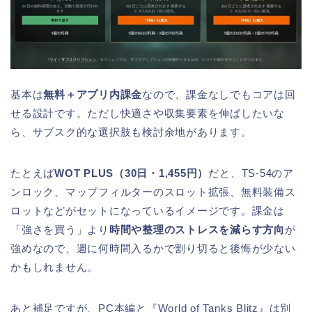
基本は
無料＋アプリ内課金
なので、課金なしでもコアは回
せる設計です。ただし快適さや収集要素を伸ばしたいな
ら、サブスク的な選択肢も検討余地があります。
たとえば
WOT PLUS（30日・1,455円）
だと、TS-54のア
ンロック、マップフィルターのスロット拡張、無料装備ス
ロットなどがセットになっているイメージです。課金は
「強さを買う」より
時間や整理のストレスを減らす方向
が
強めなので、週に何時間入るかで割り切ると後悔が少ない
かもしれません。
あと補足ですが、PC本編と『World of Tanks Blitz』は別