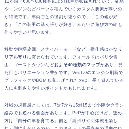
11か国・600〜800種類以上の戦車が収録されていて、砲塔
やエンジンなどパーツを積んでいくカスタム要素が厚いの
が特徴です。車両ごとの役割が違うので、「この砲が好
き」「この装甲の踏ん張りが好き」みたいに遊び方の軸も
作りやすいと思います。
移動や砲塔旋回、スナイパーモードなど、操作感はかなり
リアル寄り
に寄せられています。フィールドはパリや雪
山、ゴーストタウンなど
およそ40種類のマップ
があり、見
た目もバリエーション豊かです。Ver.1.0のエンジン刷新で
グラフィックやBGMも底上げされたのは、長く遊んでいる
人にも刺さりやすいポイントかもしれません。
対戦の規模感としては、7対7から15対15まで小隊やクラン
絡みでも遊べる側面があります。PvPが中心だけど、進め
方は「自分の車を育てる」側と「縄張りや団体戦を楽し
む」側に広がれるのが、このタイトルの長寿命の理由のひ