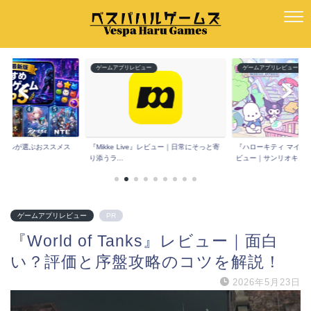
ー
ゲームアプリレビュー
ゲームアプリレビュー
版】ハルが選ぶおススメス
『Mikke Live』レビュー｜日常にそっと寄
『ハローキティ マイド
.
り添うラ...
ビュー｜サンリオキ...
ゲームアプリレビュー
PR
『World of Tanks』レビュー｜面白
い？評価と序盤攻略のコツを解説！
2026年5月23日