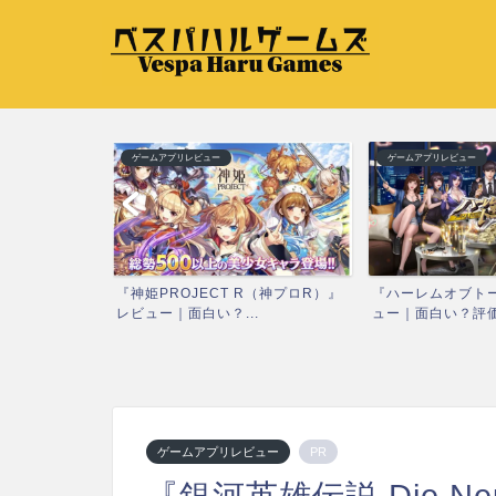
ゲームアプリレビュー
ゲームアプリレビュー
『神姫PROJECT R（神プロR）』
『ハーレムオブト
レビュー｜面白い？...
ュー｜面白い？評価と
ル恋活アプリ！
...
ゲームアプリレビュー
PR
『銀河英雄伝説 Die N