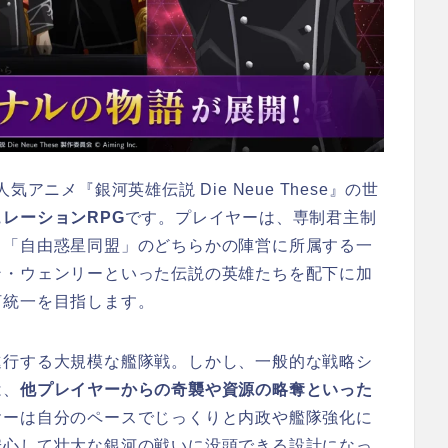
人気アニメ『銀河英雄伝説 Die Neue These』の世
レーションRPG
です。プレイヤーは、専制君主制
る「自由惑星同盟」のどちらかの陣営に所属する一
ン・ウェンリーといった伝説の英雄たちを配下に加
河統一を目指します。
進行する大規模な艦隊戦。しかし、一般的な戦略シ
は、
他プレイヤーからの奇襲や資源の略奪といった
ヤーは自分のペースでじっくりと内政や艦隊強化に
安心して壮大な銀河の戦いに没頭できる設計になっ