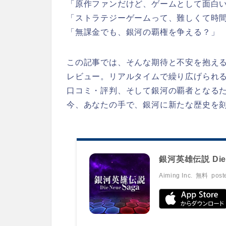
「原作ファンだけど、ゲームとして面白
「ストラテジーゲームって、難しくて時
「無課金でも、銀河の覇権を争える？」
この記事では、そんな期待と不安を抱え
レビュー。リアルタイムで繰り広げられ
口コミ・評判、そして銀河の覇者となる
今、あなたの手で、銀河に新たな歴史を
銀河英雄伝説 Die 
Aiming Inc.
無料
post