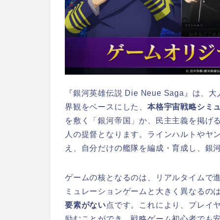
『銀河英雄伝説 Die Neue Saga』は、大
界観をベースにした、
本格宇宙戦略シミュ
を敷く「銀河帝国」か、民主主義を掲げ
人の提督となります。ラインハルトやヤ
え、自分だけの艦隊を編成・育成し、銀
ゲームの核となるのは、リアルタイムで
ミュレーションゲームと大きく異なるの
要素がない
点です。これにより、プレイ
励むことができ、戦略ゲーム初心者でも