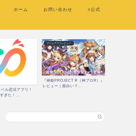
ホーム
お問い合わせ
X公式
ゲームアプリレビュー
ゲームアプリレビ
『神姫PROJECT R（神プロR）』
『ハーレムオ
レビュー｜面白い？...
ュー｜面白い？
レベル恋活アプリ！
ぎた！...