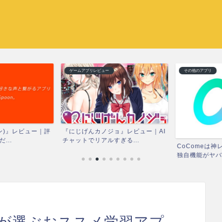
ゲームアプリレビュー
その他のアプリ
ン)』レビュー｜評
『にじげんカノジョ』レビュー｜AI
..
チャットでリアルすぎる...
CoComeは神
独自機能がヤバす
ルが選ぶおススメ学習アプ